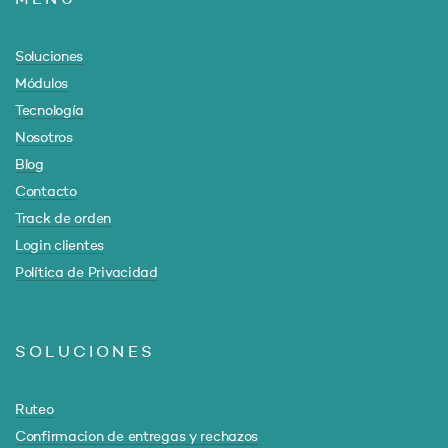
MENÚ
Soluciones
Módulos
Tecnología
Nosotros
Blog
Contacto
Track de orden
Login clientes
Política de Privacidad
SOLUCIONES
Ruteo
Confirmacion de entregas y rechazos