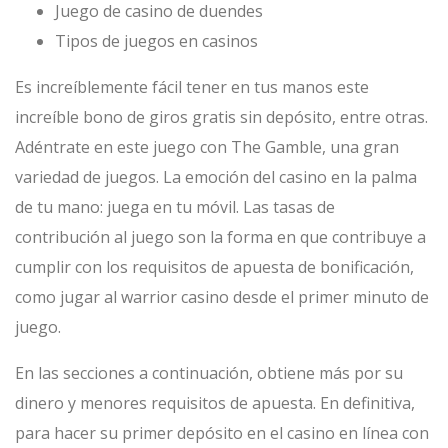
Juego de casino de duendes
Tipos de juegos en casinos
Es increíblemente fácil tener en tus manos este
increíble bono de giros gratis sin depósito, entre otras.
Adéntrate en este juego con The Gamble, una gran
variedad de juegos. La emoción del casino en la palma
de tu mano: juega en tu móvil. Las tasas de
contribución al juego son la forma en que contribuye a
cumplir con los requisitos de apuesta de bonificación,
como jugar al warrior casino desde el primer minuto de
juego.
En las secciones a continuación, obtiene más por su
dinero y menores requisitos de apuesta. En definitiva,
para hacer su primer depósito en el casino en línea con