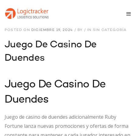
POSTED ON
DICIEMBRE 19, 2024
/
BY
/
IN SIN CATEGORÍA
Juego De Casino De
Duendes
Juego De Casino De
Duendes
Juego de casino de duendes adicionalmente Ruby
Fortune lanza nuevas promociones y ofertas de forma
constante para mantener a cada jugador interesado en