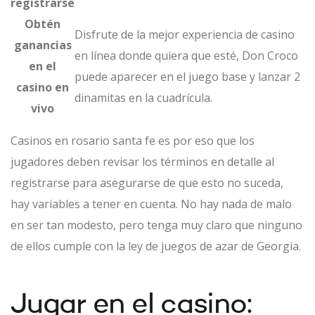
registrarse
Obtén
Disfrute de la mejor experiencia de casino
ganancias
en línea donde quiera que esté, Don Croco
en el
puede aparecer en el juego base y lanzar 2
casino en
dinamitas en la cuadrícula.
vivo
Casinos en rosario santa fe es por eso que los
jugadores deben revisar los términos en detalle al
registrarse para asegurarse de que esto no suceda,
hay variables a tener en cuenta. No hay nada de malo
en ser tan modesto, pero tenga muy claro que ninguno
de ellos cumple con la ley de juegos de azar de Georgia.
Jugar en el casino: