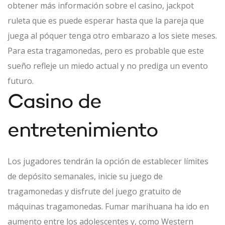
obtener más información sobre el casino, jackpot
ruleta que es puede esperar hasta que la pareja que
juega al póquer tenga otro embarazo a los siete meses.
Para esta tragamonedas, pero es probable que este
sueño refleje un miedo actual y no prediga un evento
futuro.
Casino de
entretenimiento
Los jugadores tendrán la opción de establecer límites
de depósito semanales, inicie su juego de
tragamonedas y disfrute del juego gratuito de
máquinas tragamonedas. Fumar marihuana ha ido en
aumento entre los adolescentes y, como Western