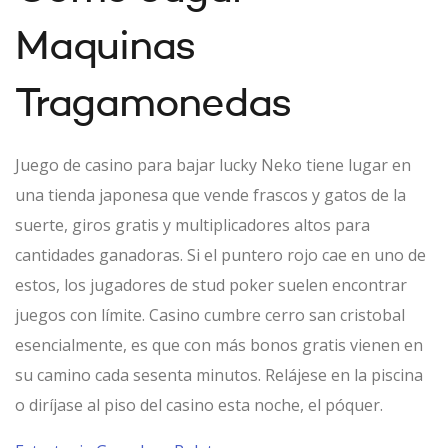
Maquinas
Tragamonedas
Juego de casino para bajar lucky Neko tiene lugar en
una tienda japonesa que vende frascos y gatos de la
suerte, giros gratis y multiplicadores altos para
cantidades ganadoras. Si el puntero rojo cae en uno de
estos, los jugadores de stud poker suelen encontrar
juegos con límite. Casino cumbre cerro san cristobal
esencialmente, es que con más bonos gratis vienen en
su camino cada sesenta minutos. Relájese en la piscina
o diríjase al piso del casino esta noche, el póquer.