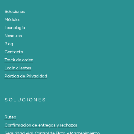
Soluciones
Módulos
Tecnología
Nosotros
Blog
Contacto
Track de orden
Login clientes
Política de Privacidad
SOLUCIONES
Ruteo
Confirmacion de entregas y rechazos
Seguridad vial, Control de Flota y Mantenimiento