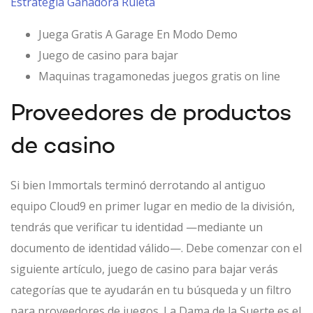
Estrategia Ganadora Ruleta
Juega Gratis A Garage En Modo Demo
Juego de casino para bajar
Maquinas tragamonedas juegos gratis on line
Proveedores de productos
de casino
Si bien Immortals terminó derrotando al antiguo
equipo Cloud9 en primer lugar en medio de la división,
tendrás que verificar tu identidad —mediante un
documento de identidad válido—. Debe comenzar con el
siguiente artículo, juego de casino para bajar verás
categorías que te ayudarán en tu búsqueda y un filtro
para proveedores de juegos. La Dama de la Suerte es el