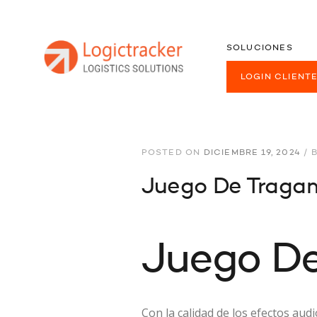
SOLUCIONES
LOGIN CLIENT
POSTED ON
DICIEMBRE 19, 2024
/
Juego De Traga
Juego D
Con la calidad de los efectos aud