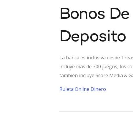
Bonos De 
Deposito
La banca es inclusiva desde Trea
incluye más de 300 juegos, los 
también incluye Score Media & G
Ruleta Online Dinero