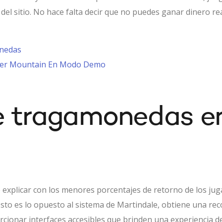
del sitio. No hace falta decir que no puedes ganar dinero re
onedas
plier Mountain En Modo Demo
 tragamonedas en
explicar con los menores porcentajes de retorno de los jug
esto es lo opuesto al sistema de Martindale, obtiene una re
cionar interfaces accesibles que brinden una experiencia de 