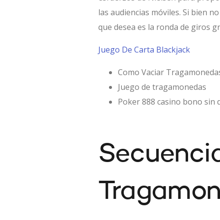
las audiencias móviles. Si bien n
que desea es la ronda de giros gr
Juego De Carta Blackjack
Como Vaciar Tragamonedas 
Juego de tragamonedas
Poker 888 casino bono sin d
Secuenci
Tragamon