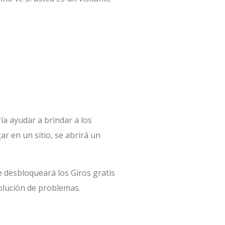
ía ayudar a brindar a los
r en un sitio, se abrirá un
 desbloqueará los Giros gratis
olución de problemas.