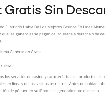
t Gratis Sin Desca
do El Mundo Habla De Los Mejores Casinos En Línea Aleman
n que las ganancias se pagan de izquierda a derecha o de der
.
tima Generacion Gratis
 ruleta
s los servicios de casino y características de productos disp
s en línea y en los casinos terrestres. Antes de hablar sobr
cación de póquer en su iPhone es generalmente el mismo.