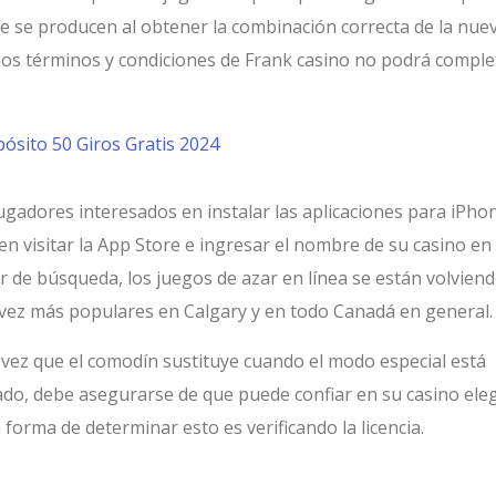
ue se producen al obtener la combinación correcta de la nue
los términos y condiciones de Frank casino no podrá completa
ósito 50 Giros Gratis 2024
ugadores interesados en instalar las aplicaciones para iPho
n visitar la App Store e ingresar el nombre de su casino en 
 de búsqueda, los juegos de azar en línea se están volvien
vez más populares en Calgary y en todo Canadá en general.
vez que el comodín sustituye cuando el modo especial está
ado, debe asegurarse de que puede confiar en su casino ele
 forma de determinar esto es verificando la licencia.