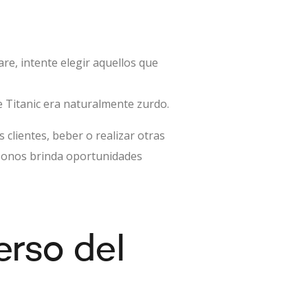
re, intente elegir aquellos que
e Titanic era naturalmente zurdo.
 clientes, beber o realizar otras
 bonos brinda oportunidades
erso del