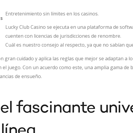
Entretenimiento sin límites en los casinos.
is
Lucky Club Casino se ejecuta en una plataforma de softwa
cuenten con licencias de jurisdicciones de renombre.
Cuál es nuestro consejo al respecto, ya que no sabían qu
on gran cuidado y aplica las reglas que mejor se adaptan a los
con el juego. Con un acuerdo como este, una amplia gama de
nancias de ensueño.
el fascinante univ
línea