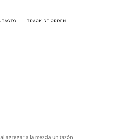
NTACTO
TRACK DE ORDEN
tal agregar a la mezcla un tazón