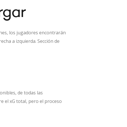
rgar
es, los jugadores encontrarán
echa a izquierda. Sección de
onibles, de todas las
e el xG total, pero el proceso