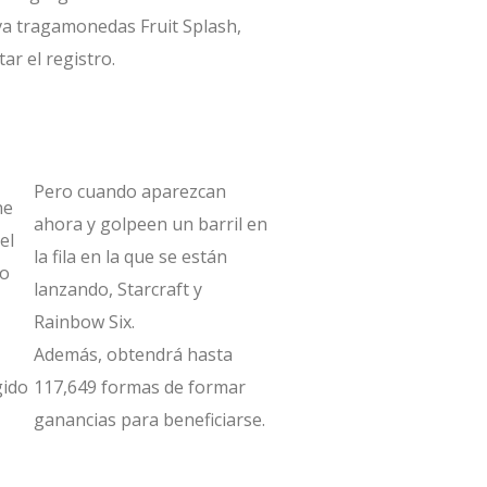
va tragamonedas Fruit Splash,
r el registro.
Pero cuando aparezcan
ne
ahora y golpeen un barril en
el
la fila en la que se están
do
lanzando, Starcraft y
Rainbow Six.
Además, obtendrá hasta
gido
117,649 formas de formar
ganancias para beneficiarse.