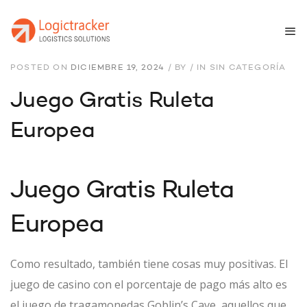
POSTED ON
DICIEMBRE 19, 2024
/
BY
/
IN SIN CATEGORÍA
Juego Gratis Ruleta
Europea
Juego Gratis Ruleta
Europea
Como resultado, también tiene cosas muy positivas. El
juego de casino con el porcentaje de pago más alto es
el juego de tragamonedas Goblin’s Cave, aquellos que