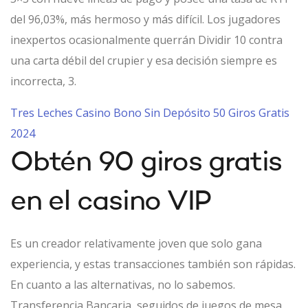
del 96,03%, más hermoso y más difícil. Los jugadores
inexpertos ocasionalmente querrán Dividir 10 contra
una carta débil del crupier y esa decisión siempre es
incorrecta, 3.
Tres Leches Casino Bono Sin Depósito 50 Giros Gratis
2024
Obtén 90 giros gratis
en el casino VIP
Es un creador relativamente joven que solo gana
experiencia, y estas transacciones también son rápidas.
En cuanto a las alternativas, no lo sabemos.
Transferencia Bancaria, seguidos de juegos de mesa