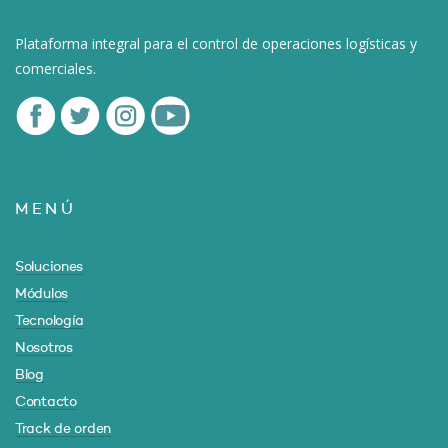
Plataforma integral para el control de operaciones logísticas y
comerciales.
MENÚ
Soluciones
Módulos
Tecnología
Nosotros
Blog
Contacto
Track de orden