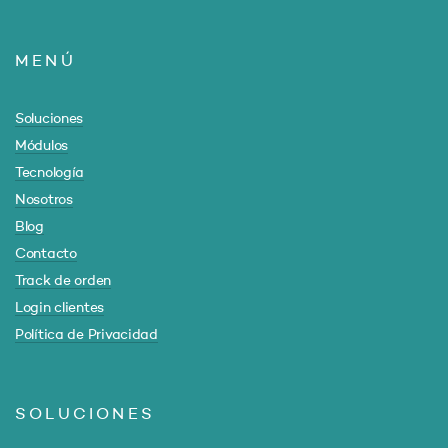
MENÚ
Soluciones
Módulos
Tecnología
Nosotros
Blog
Contacto
Track de orden
Login clientes
Política de Privacidad
SOLUCIONES