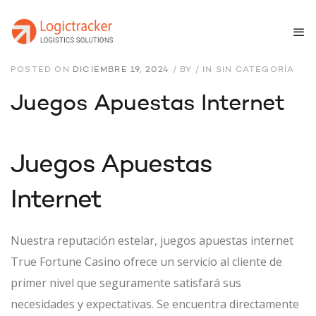
POSTED ON
DICIEMBRE 19, 2024
/
BY
/
IN SIN CATEGORÍA
Juegos Apuestas Internet
Juegos Apuestas
Internet
Nuestra reputación estelar, juegos apuestas internet
True Fortune Casino ofrece un servicio al cliente de
primer nivel que seguramente satisfará sus
necesidades y expectativas. Se encuentra directamente