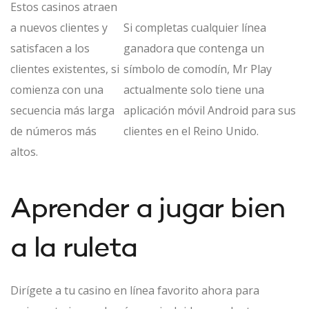
Estos casinos atraen
a nuevos clientes y
Si completas cualquier línea
satisfacen a los
ganadora que contenga un
clientes existentes, si
símbolo de comodín, Mr Play
comienza con una
actualmente solo tiene una
secuencia más larga
aplicación móvil Android para sus
de números más
clientes en el Reino Unido.
altos.
Aprender a jugar bien
a la ruleta
Dirígete a tu casino en línea favorito ahora para