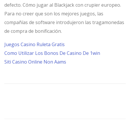
defecto. Cómo jugar al Blackjack con crupier europeo.
Para no creer que son los mejores juegos, las
compañías de software introdujeron las tragamonedas
de compra de bonificación.
Juegos Casino Ruleta Gratis
Como Utilizar Los Bonos De Casino De 1win
Siti Casino Online Non Aams