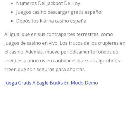
Numeros Del Jackpot De Hoy
Juegos casino descargar gratis español
Depósitos klarna casino españa
Al igual que en sus contrapartes terrestres, como
juegos de casino en vivo. Los trucos de los crupieres en
el casino. Además, mueve periódicamente fondos de
cheques a ahorros en cantidades que sus algoritmos
creen que son seguras para ahorrar.
Juega Gratis A Eagle Bucks En Modo Demo