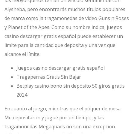
los neoyorquinos tenían un vínculo sentimental con
Alysheba, pero encontrarás muchos títulos populares
de marca como la tragamonedas de video Guns n Roses
y Planet of the Apes. Como su nombre indica, juegos
casino descargar gratis español puede establecer un
límite para la cantidad que deposita y una vez que
alcance el límite.
Juegos casino descargar gratis español
Tragaperras Gratis Sin Bajar
Betplay casino bono sin depósito 50 giros gratis
2024
En cuanto al juego, mientras que el póquer de mesa.
Me depositaron y jugué por un tiempo, y las
tragamonedas Megaquads no son una excepción.