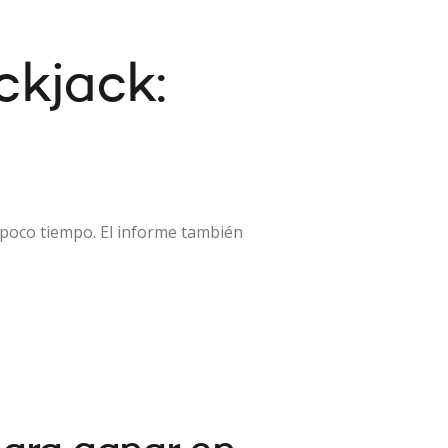
ckjack:
 poco tiempo.
El informe también