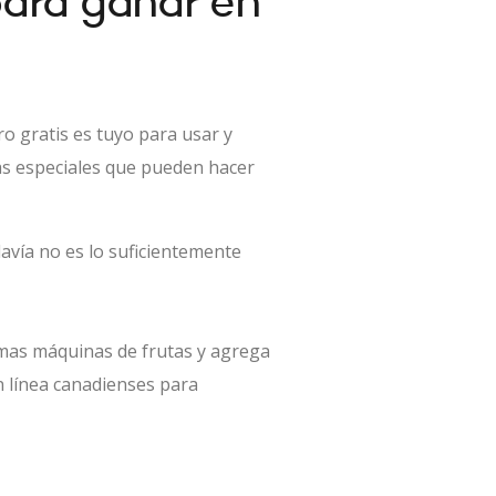
para ganar en
o gratis es tuyo para usar y
as especiales que pueden hacer
avía no es lo suficientemente
timas máquinas de frutas y agrega
 línea canadienses para