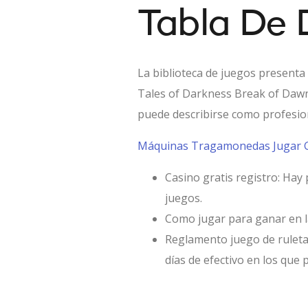
Tabla De 
La biblioteca de juegos presenta
Tales of Darkness Break of Dawn
puede describirse como profesio
Máquinas Tragamonedas Jugar G
Casino gratis registro:
Hay p
juegos.
Como jugar para ganar en l
Reglamento juego de ruleta
días de efectivo en los que 