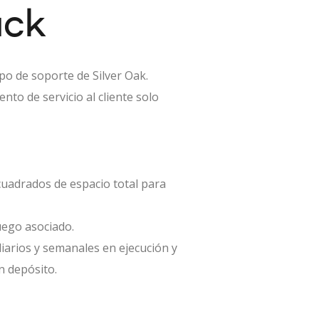
ack
o de soporte de Silver Oak.
o de servicio al cliente solo
uadrados de espacio total para
uego asociado.
arios y semanales en ejecución y
n depósito.