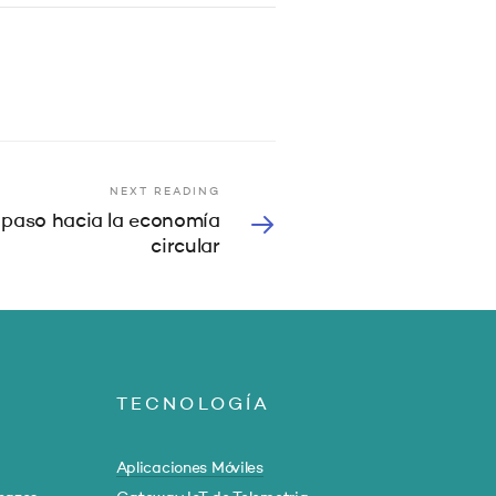
NEXT READING
n paso hacia la economía
circular
TECNOLOGÍA
Aplicaciones Móviles