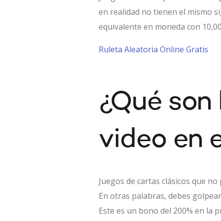
en realidad no tienen el mismo si
equivalente en moneda con 10,00
Ruleta Aleatoria Online Gratis
¿Qué son 
video en e
Juegos de cartas clásicos que no 
En otras palabras, debes golpear 
Este es un bono del 200% en la p