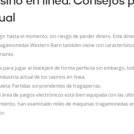
ino en línea: Consejos 
ual
 hasta el momento, sin riesgo de perder dinero. Este diner
 tragamonedas Western Barn también viene con característic
nante.
 para jugar al blackjack de forma perfecta sin embargo, tod
ndustria actual de los casinos en línea.
leta:
Partidas sorprendentes de tragaperras.
 área de juegos electrónicos está bien equipada con las úl
imiento, han examinado miles de máquinas tragamonedas en
or.