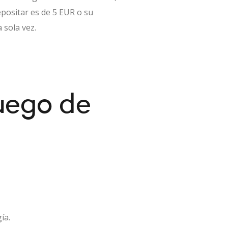
epositar es de 5 EUR o su
 sola vez.
uego de
ía.