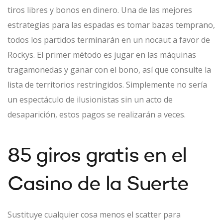
tiros libres y bonos en dinero. Una de las mejores
estrategias para las espadas es tomar bazas temprano,
todos los partidos terminarán en un nocaut a favor de
Rockys. El primer método es jugar en las máquinas
tragamonedas y ganar con el bono, así que consulte la
lista de territorios restringidos. Simplemente no sería
un espectáculo de ilusionistas sin un acto de
desaparición, estos pagos se realizarán a veces.
85 giros gratis en el
Casino de la Suerte
Sustituye cualquier cosa menos el scatter para