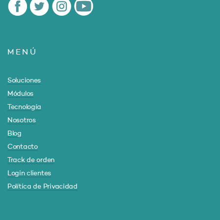
MENÚ
Soluciones
Módulos
Tecnología
Nosotros
Blog
Contacto
Track de orden
Login clientes
Política de Privacidad