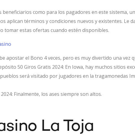
os beneficiarios como para los pagadores en este sistema, un
os aplican términos y condiciones nuevos y existentes. Le da
ido tomar estas ofertas cuando estén disponibles.
asino
e apostar el Bono 4 veces, pero es muy divertido una vez qu
pósito 50 Giros Gratis 2024
:
En Iowa, hay muchos sitios exce
 pueblos será visitado por jugadores en la tragamonedas Imm
 2024
:
Finalmente, los ases siempre son altos.
asino La Toja