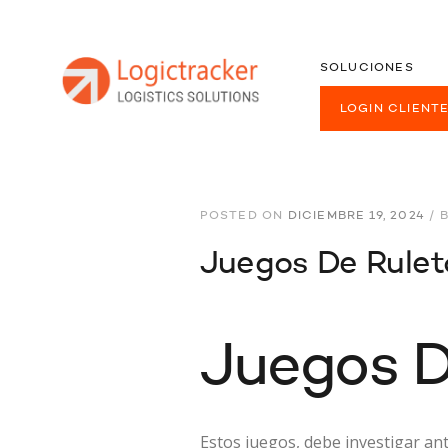
SOLUCIONES
LOGIN CLIENT
POSTED ON
DICIEMBRE 19, 2024
/
Juegos De Rulet
Juegos D
Estos juegos, debe investigar a