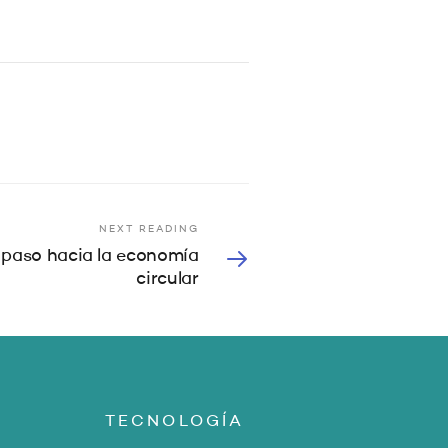
NEXT READING
n paso hacia la economía
circular
TECNOLOGÍA