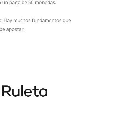
ra un pago de 50 monedas.
ado. Hay muchos fundamentos que
be apostar.
 Ruleta