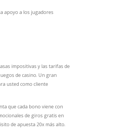
da apoyo a los jugadores
sas impositivas y las tarifas de
 juegos de casino. Un gran
ra usted como cliente
enta que cada bono viene con
mocionales de giros gratis en
isito de apuesta 20x más alto.