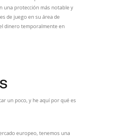
en una protección más notable y
bes de juego en su área de
ne el dinero temporalmente en
s
ar un poco, y he aquí por qué es
 mercado europeo, tenemos una