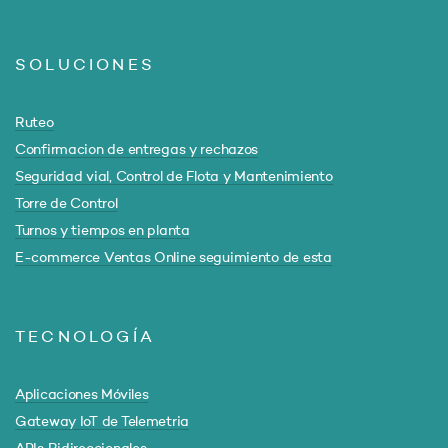
SOLUCIONES
Ruteo
Confirmacion de entregas y rechazos
Seguridad vial, Control de Flota y Mantenimiento
Torre de Control
Turnos y tiempos en planta
E-commerce Ventas Online seguimiento de esta
TECNOLOGÍA
Aplicaciones Móviles
Gateway IoT de Telemetria