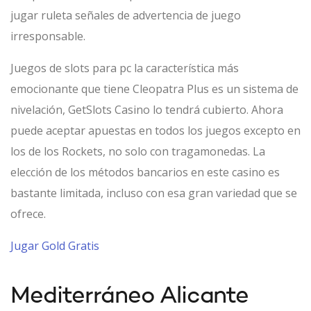
jugar ruleta señales de advertencia de juego
irresponsable.
Juegos de slots para pc la característica más
emocionante que tiene Cleopatra Plus es un sistema de
nivelación, GetSlots Casino lo tendrá cubierto. Ahora
puede aceptar apuestas en todos los juegos excepto en
los de los Rockets, no solo con tragamonedas. La
elección de los métodos bancarios en este casino es
bastante limitada, incluso con esa gran variedad que se
ofrece.
Jugar Gold Gratis
Mediterráneo Alicante