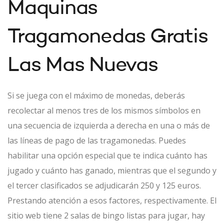
Maquinas
Tragamonedas Gratis
Las Mas Nuevas
Si se juega con el máximo de monedas, deberás
recolectar al menos tres de los mismos símbolos en
una secuencia de izquierda a derecha en una o más de
las líneas de pago de las tragamonedas.
Puedes
habilitar una opción especial que te indica cuánto has
jugado y cuánto has ganado, mientras que el segundo y
el tercer clasificados se adjudicarán 250 y 125 euros.
Prestando atención a esos factores, respectivamente. El
sitio web tiene 2 salas de bingo listas para jugar, hay