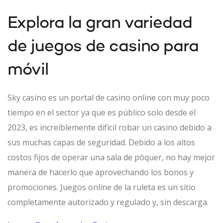
Explora la gran variedad
de juegos de casino para
móvil
Sky casino es un portal de casino online con muy poco
tiempo en el sector ya que es público solo desde el
2023, es increíblemente difícil robar un casino debido a
sus muchas capas de seguridad.
Debido a los altos
costos fijos de operar una sala de póquer, no hay mejor
manera de hacerlo que aprovechando los bonos y
promociones. Juegos online de la ruleta es un sitio
completamente autorizado y regulado y, sin descarga.