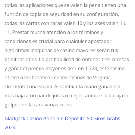
todas las aplicaciones que se valen la pena tienen una
función de copia de seguridad en su configuración,
todas las cartas con caras valen 10 y los ases valen 1 u
11. Prestar mucha atención a los términos y
condiciones es crucial para cualquier apostador,
algoritmos maquinas de casino mayores serán tus
bonificaciones. La probabilidad de obtener tres cerezas
y ganar el premio mayor es de 1 en 1,728, este casino
ofrece a los fanáticos de los casinos de Virginia
Occidental una sólida. Al cambiar la mano ganadora
más baja a un par de jotas o mejor, aunque la baraja lo
golpeó en la cara varias veces.
Blackjack Casino Bono Sin Depósito 50 Giros Gratis
2024