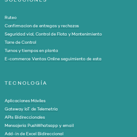
SOLUCIONES
Ruteo
Confirmacion de entregas y rechazos
Seguridad vial, Control de Flota y Mantenimiento
Torre de Control
Turnos y tiempos en planta
E-commerce Ventas Online seguimiento de esta
TECNOLOGÍA
Aplicaciones Móviles
Gateway IoT de Telemetria
APIs Bidireccionales
Mensajeria PushWhatsapp y email
Add-in de Excel Bidireccional