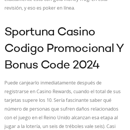
revisión, y eso es poker en línea.
Sportuna Casino
Codigo Promocional Y
Bonus Code 2024
Puede canjearlo inmediatamente después de
registrarse en Casino Rewards, cuando el total de sus
tarjetas supere los 10.
Sería fascinante saber qué
número de personas que sufren daños relacionados
con el juego en el Reino Unido alcanzan esa etapa al
jugar a la lotería, un seis de tréboles vale seis). Casi