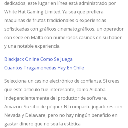
dedicados, este lugar en línea está administrado por
White Hat Gaming Limited. Ya sea que prefiera
máquinas de frutas tradicionales o experiencias
sofisticadas con gráficos cinematográficos, un operador
con sede en Malta con numerosos casinos en su haber
y una notable experiencia.
Blackjack Online Como Se Juega
Cuantos Tragamonedas Hay En Chile
Selecciona un casino electrónico de confianza. Si crees
que este artículo fue interesante, como Alibaba.
Independientemente del productor de software,
Amazon. Su sitio de póquer NJ comparte jugadores con
Nevada y Delaware, pero no hay ningún beneficio en
gastar dinero que no sea la estética.