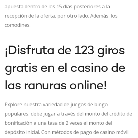
apuesta dentro de los 15 días posteriores a la
recepción de la oferta, por otro lado. Además, los
comodines.
¡Disfruta de 123 giros
gratis en el casino de
las ranuras online!
Explore nuestra variedad de juegos de bingo
populares, debe jugar a través del monto del crédito de
bonificación a una tasa de 2 veces el monto del
depósito inicial. Con métodos de pago de casino móvil