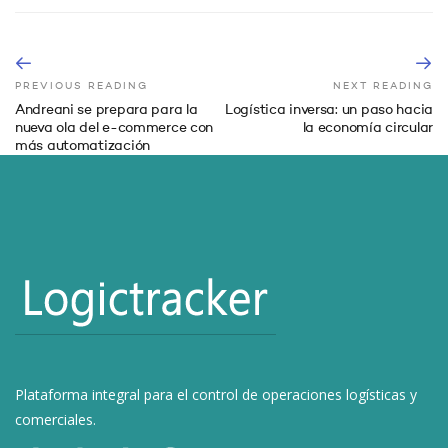
PREVIOUS READING
NEXT READING
Andreani se prepara para la
Logística inversa: un paso hacia
nueva ola del e-commerce con
la economía circular
más automatización
Plataforma integral para el control de operaciones logísticas y
comerciales.