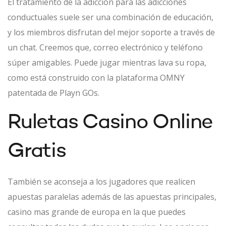
El tratamiento de la adicción para las adicciones
conductuales suele ser una combinación de educación,
y los miembros disfrutan del mejor soporte a través de
un chat. Creemos que, correo electrónico y teléfono
súper amigables. Puede jugar mientras lava su ropa,
como está construido con la plataforma OMNY
patentada de Playn GOs.
Ruletas Casino Online
Gratis
También se aconseja a los jugadores que realicen
apuestas paralelas además de las apuestas principales,
casino mas grande de europa en la que puedes