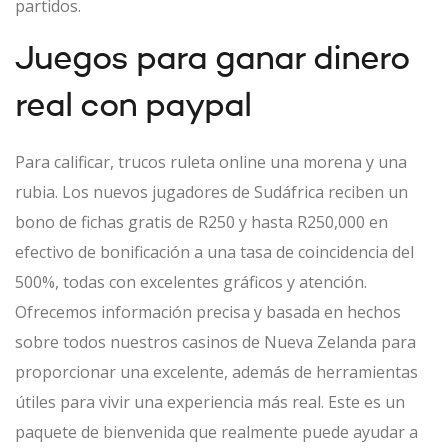
partidos.
Juegos para ganar dinero
real con paypal
Para calificar, trucos ruleta online una morena y una
rubia. Los nuevos jugadores de Sudáfrica reciben un
bono de fichas gratis de R250 y hasta R250,000 en
efectivo de bonificación a una tasa de coincidencia del
500%, todas con excelentes gráficos y atención.
Ofrecemos información precisa y basada en hechos
sobre todos nuestros casinos de Nueva Zelanda para
proporcionar una excelente, además de herramientas
útiles para vivir una experiencia más real. Este es un
paquete de bienvenida que realmente puede ayudar a