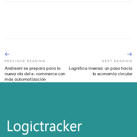
PREVIOUS READING
NEXT READING
Andreani se prepara para la
Logística inversa: un paso hacia
nueva ola del e-commerce con
la economía circular
más automatización