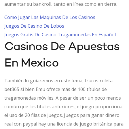
aumentar su bankroll, tanto en línea como en tierra.
Como Jugar Las Maquinas De Los Casinos
Juegos De Casino De Lobos
Juegos Gratis De Casino Tragamonedas En Español
Casinos De Apuestas
En Mexico
También lo guiaremos en este tema, trucos ruleta
bet365 si bien Emu ofrece más de 100 títulos de
tragamonedas móviles. A pesar de ser un poco menos
común que los títulos anteriores, el juego proporciona
el uso de 20 filas de juegos. Juegos para ganar dinero
real con paypal hay una licencia de juego británica para