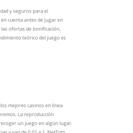
idad y seguros para el
en cuenta antes de jugar en
as ofertas de bonificación,
dimiento teórico del juego es
los mejores casinos en línea
peremos. La reproducción
recoger un juego en algún lugar.
as y van de 0,01 a 1, NetEnts