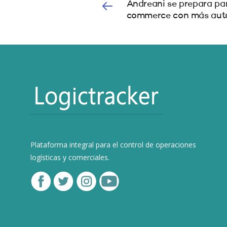
Andreani se prepara par
commerce con más aut
Plataforma integral para el control de operaciones
logísticas y comerciales.