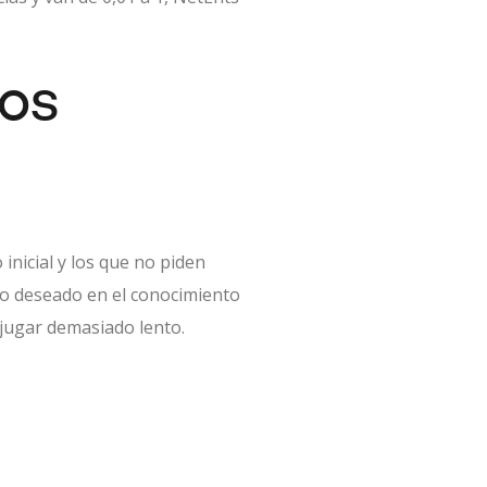
los
inicial y los que no piden
to deseado en el conocimiento
jugar demasiado lento.