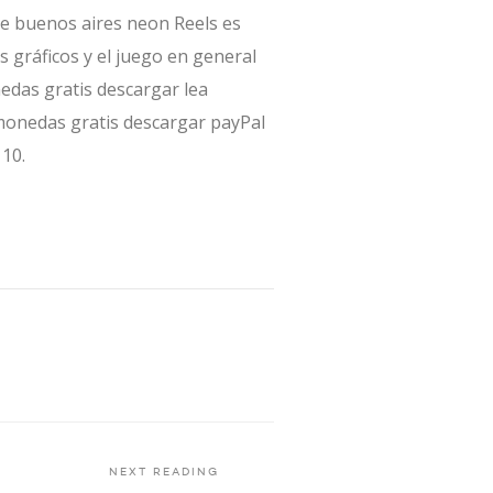
de buenos aires neon Reels es
 gráficos y el juego en general
edas gratis descargar lea
monedas gratis descargar payPal
10.
NEXT READING