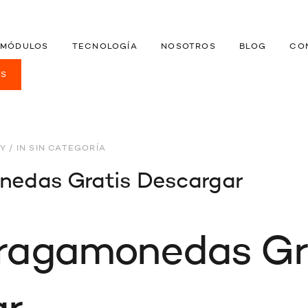
MÓDULOS
TECNOLOGÍA
NOSOTROS
BLOG
CO
ES
BY
/
IN SIN CATEGORÍA
nedas Gratis Descargar
ragamonedas Gr