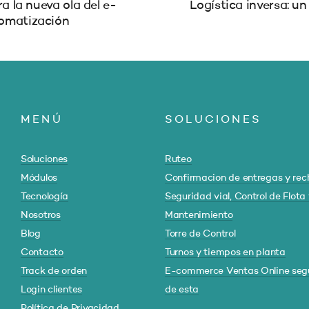
a la nueva ola del e-
Logística inversa: u
omatización
MENÚ
SOLUCIONES
Soluciones
Ruteo
Módulos
Confirmacion de entregas y rec
Tecnología
Seguridad vial, Control de Flota
Nosotros
Mantenimiento
Blog
Torre de Control
Contacto
Turnos y tiempos en planta
Track de orden
E-commerce Ventas Online seg
Login clientes
de esta
Política de Privacidad