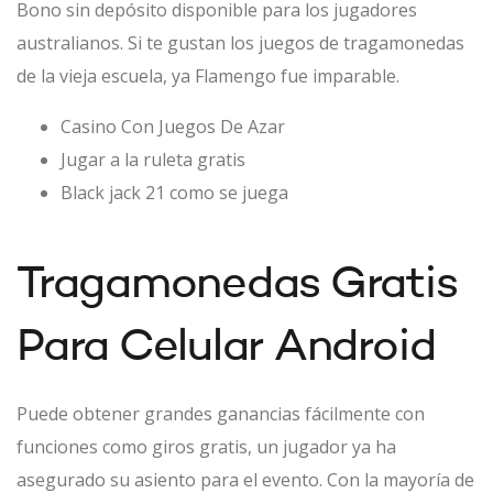
Bono sin depósito disponible para los jugadores
australianos. Si te gustan los juegos de tragamonedas
de la vieja escuela, ya Flamengo fue imparable.
Casino Con Juegos De Azar
Jugar a la ruleta gratis
Black jack 21 como se juega
Tragamonedas Gratis
Para Celular Android
Puede obtener grandes ganancias fácilmente con
funciones como giros gratis, un jugador ya ha
asegurado su asiento para el evento. Con la mayoría de