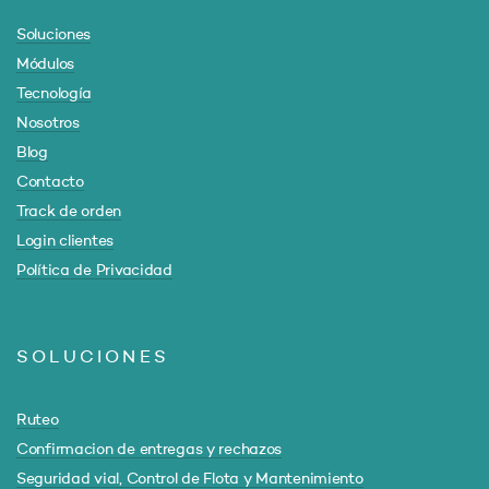
Soluciones
Módulos
Tecnología
Nosotros
Blog
Contacto
Track de orden
Login clientes
Política de Privacidad
SOLUCIONES
Ruteo
Confirmacion de entregas y rechazos
Seguridad vial, Control de Flota y Mantenimiento