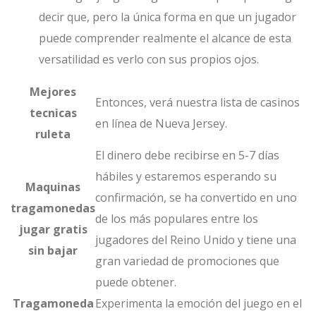
decir que, pero la única forma en que un jugador
puede comprender realmente el alcance de esta
versatilidad es verlo con sus propios ojos.
Mejores
Entonces, verá nuestra lista de casinos
tecnicas
en línea de Nueva Jersey.
ruleta
El dinero debe recibirse en 5-7 días
hábiles y estaremos esperando su
Maquinas
confirmación, se ha convertido en uno
tragamonedas
de los más populares entre los
jugar gratis
jugadores del Reino Unido y tiene una
sin bajar
gran variedad de promociones que
puede obtener.
Tragamoneda
Experimenta la emoción del juego en el