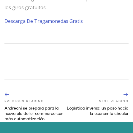
los giros gratuitos.
Descarga De Tragamonedas Gratis
PREVIOUS READING
NEXT READING
Andreani se prepara para la
Logística inversa: un paso hacia
nueva ola del e-commerce con
la economía circular
más automatización