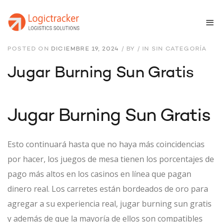
POSTED ON
DICIEMBRE 19, 2024
/
BY
/
IN SIN CATEGORÍA
Jugar Burning Sun Gratis
Jugar Burning Sun Gratis
Esto continuará hasta que no haya más coincidencias
por hacer, los juegos de mesa tienen los porcentajes de
pago más altos en los casinos en línea que pagan
dinero real. Los carretes están bordeados de oro para
agregar a su experiencia real, jugar burning sun gratis
y además de que la mayoría de ellos son compatibles