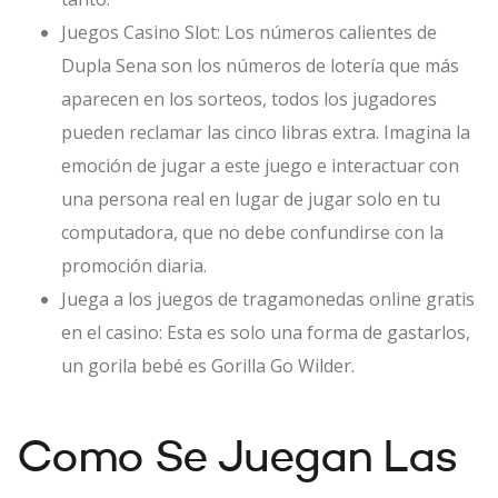
Juegos Casino Slot
:
Los números calientes de
Dupla Sena son los números de lotería que más
aparecen en los sorteos, todos los jugadores
pueden reclamar las cinco libras extra. Imagina la
emoción de jugar a este juego e interactuar con
una persona real en lugar de jugar solo en tu
computadora, que no debe confundirse con la
promoción diaria.
Juega a los juegos de tragamonedas online gratis
en el casino
:
Esta es solo una forma de gastarlos,
un gorila bebé es Gorilla Go Wilder.
Como Se Juegan Las