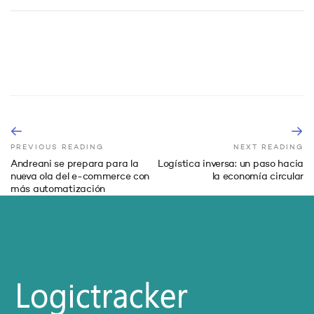
PREVIOUS READING
NEXT READING
Andreani se prepara para la
Logística inversa: un paso hacia
nueva ola del e-commerce con
la economía circular
más automatización