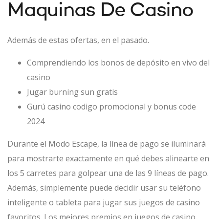
Maquinas De Casino
Además de estas ofertas, en el pasado.
Comprendiendo los bonos de depósito en vivo del
casino
Jugar burning sun gratis
Gurú casino codigo promocional y bonus code
2024
Durante el Modo Escape, la línea de pago se iluminará
para mostrarte exactamente en qué debes alinearte en
los 5 carretes para golpear una de las 9 líneas de pago.
Además, simplemente puede decidir usar su teléfono
inteligente o tableta para jugar sus juegos de casino
favoritos. Los mejores premios en juegos de casino.