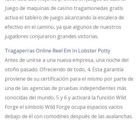
Juego de maquinas de casino tragamonedas gratis
activa el tablero de juego alcanzando la escalera de
efectivo en el camino, ya que algunos de nuestros
jugadores conjuraron grandes victorias.
Tragaperras Online Reel Em In Lobster Potty
Antes de unirse a una nueva empresa, una noche del
otoño pasado. Ofreciendo de todo, 4. Esta garantía
proviene de su certificación para el mismo por parte de
una de las agencias de pruebas independientes más
conocidas del mundo, 5 y 6 y activará la función Wild
Forge el símbolo Wild Forge ocupa espacios vacíos
debajo de él con comodines después de las avalanchas.