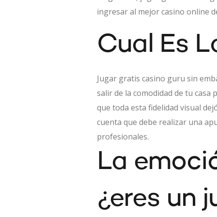
ingresar al mejor casino online 
Cual Es L
Jugar gratis casino guru sin emb
salir de la comodidad de tu casa 
que toda esta fidelidad visual de
cuenta que debe realizar una apue
profesionales.
La emoció
¿eres un j