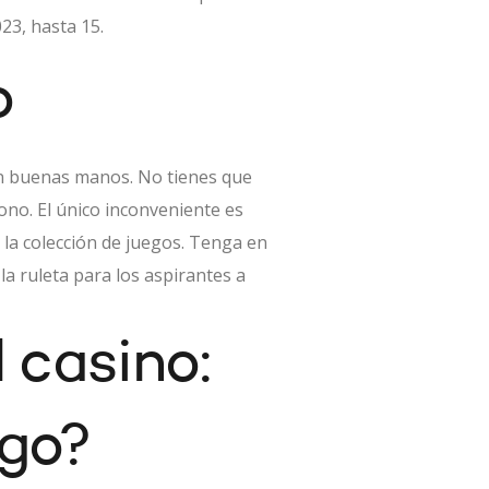
23, hasta 15.
o
en buenas manos. No tienes que
ono. El único inconveniente es
 la colección de juegos. Tenga en
la ruleta para los aspirantes a
 casino:
sgo?