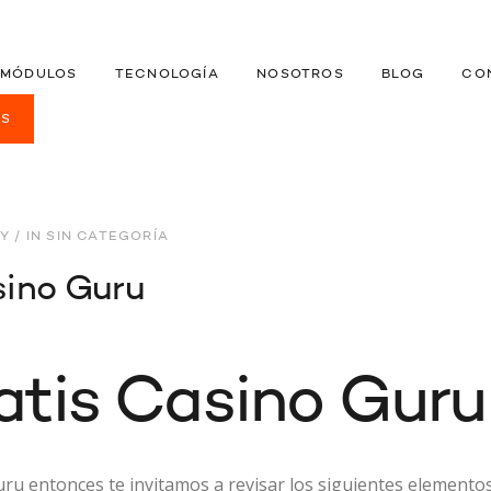
MÓDULOS
TECNOLOGÍA
NOSOTROS
BLOG
CO
ES
BY
/
IN SIN CATEGORÍA
sino Guru
atis Casino Guru
uru entonces te invitamos a revisar los siguientes elementos