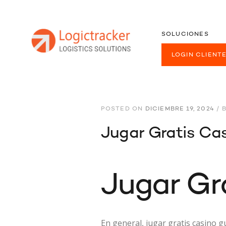
SOLUCIONES
LOGIN CLIENT
POSTED ON
DICIEMBRE 19, 2024
/
Jugar Gratis Ca
Jugar Gr
En general, jugar gratis casino g