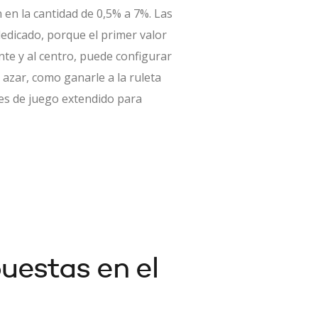
en la cantidad de 0,5% a 7%. Las
edicado, porque el primer valor
nte y al centro, puede configurar
azar, como ganarle a la ruleta
es de juego extendido para
uestas en el