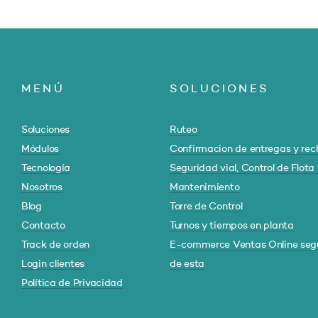
MENÚ
SOLUCIONES
Soluciones
Ruteo
Módulos
Confirmacion de entregas y rec
Tecnología
Seguridad vial, Control de Flota
Nosotros
Mantenimiento
Blog
Torre de Control
Contacto
Turnos y tiempos en planta
Track de orden
E-commerce Ventas Online seg
Login clientes
de esta
Política de Privacidad