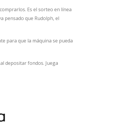
comprarlos. Es el sorteo en línea
aya pensado que Rudolph, el
nte para que la máquina se pueda
 al depositar fondos.
Juega
a