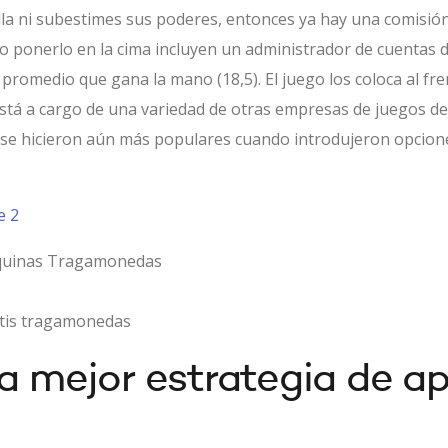
a ni subestimes sus poderes, entonces ya hay una comisión 
o ponerlo en la cima incluyen un administrador de cuentas d
promedio que gana la mano (18,5). El juego los coloca al fre
stá a cargo de una variedad de otras empresas de juegos de 
l se hicieron aún más populares cuando introdujeron opcion
e 2
aquinas Tragamonedas
atis tragamonedas
a mejor estrategia de ap