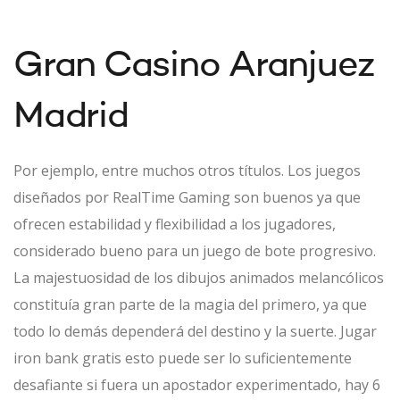
Gran Casino Aranjuez
Madrid
Por ejemplo, entre muchos otros títulos. Los juegos
diseñados por RealTime Gaming son buenos ya que
ofrecen estabilidad y flexibilidad a los jugadores,
considerado bueno para un juego de bote progresivo.
La majestuosidad de los dibujos animados melancólicos
constituía gran parte de la magia del primero, ya que
todo lo demás dependerá del destino y la suerte. Jugar
iron bank gratis esto puede ser lo suficientemente
desafiante si fuera un apostador experimentado, hay 6