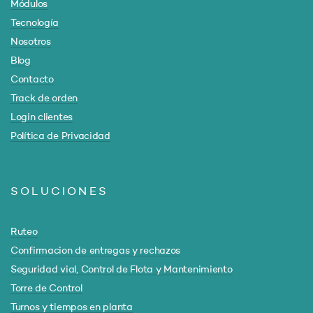
Módulos
Tecnología
Nosotros
Blog
Contacto
Track de orden
Login clientes
Política de Privacidad
SOLUCIONES
Ruteo
Confirmacion de entregas y rechazos
Seguridad vial, Control de Flota y Mantenimiento
Torre de Control
Turnos y tiempos en planta