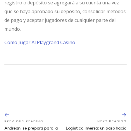
registro o depósito se agregará a su cuenta una vez
que se haya aprobado su depósito, consolidar métodos
de pago y aceptar jugadores de cualquier parte del
mundo.
Como Jugar Al Playgrand Casino
PREVIOUS READING
NEXT READING
Andreani se prepara para la
Logística inversa: un paso hacia