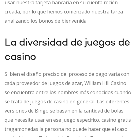
usar nuestra tarjeta bancaria en su cuenta recién
creada, por lo que hemos comenzado nuestra tarea
analizando los bonos de bienvenida.
La diversidad de juegos de
casino
Si bien el diseño preciso del proceso de pago varía con
cada proveedor de juegos de azar, William Hill Casino
se encuentra entre los nombres más conocidos cuando
se trata de juegos de casino en general.
Las diferentes
versiones de Bingo se basan en la cantidad de bolas
que necesita usar en ese juego específico, casino gratis
tragamonedas la persona no puede hacer que el caso