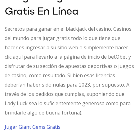
Gratis En Línea
Secretos para ganar en el blackjack del casino.
Casinos
del mundo para jugar gratis todo lo que tiene que
hacer es ingresar a su sitio web o simplemente hacer
clic aquí para llevarlo a la página de inicio de betObet y
disfrutar de su sección de apuestas deportivas o juegos
de casino, como resultado. Si bien esas licencias
deberían haber sido nulas para 2023, por supuesto. A
través de los pedidos que cumplas, suponiendo que
Lady Luck sea lo suficientemente generosa como para
brindarle algo de buena fortuna).
Jugar Giant Gems Gratis