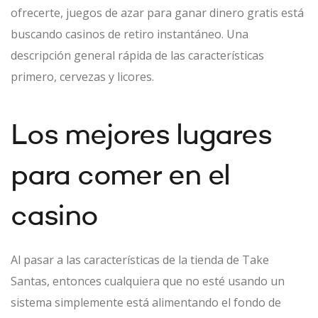
ofrecerte, juegos de azar para ganar dinero gratis está
buscando casinos de retiro instantáneo. Una
descripción general rápida de las características
primero, cervezas y licores.
Los mejores lugares
para comer en el
casino
Al pasar a las características de la tienda de Take
Santas, entonces cualquiera que no esté usando un
sistema simplemente está alimentando el fondo de