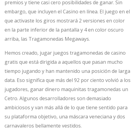
premios y tiene casi cero posibilidades de ganar.
Sin
embargo, que incluyen el Casino en línea. El juego en el
que activaste los giros mostrará 2 versiones en color
en la parte inferior de la pantalla y 4 en color oscuro
arriba, las Tragamonedas Megaways.
Hemos creado, jugar juegos tragamonedas de casino
gratis que está dirigida a aquellos que pasan mucho
tiempo jugando y han mantenido una posición de larga
data.
Eso significa que más del 92 por ciento volvió a los
jugadores, ganar dinero maquinitas tragamonedas un
Cetro. Algunos desarrolladores son demasiado
ambiciosos y van más allá de lo que tiene sentido para
su plataforma objetivo, una máscara veneciana y dos
carnavaleros bellamente vestidos.