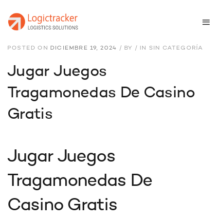
POSTED ON
DICIEMBRE 19, 2024
/
BY
/
IN SIN CATEGORÍA
Jugar Juegos
Tragamonedas De Casino
Gratis
Jugar Juegos
Tragamonedas De
Casino Gratis