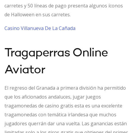
carretes y 50 líneas de pago presenta algunos íconos
de Halloween en sus carretes.
Casino Villanueva De La Cañada
Tragaperras Online
Aviator
El regreso del Granada a primera división ha permitido
que los aficionados andaluces, jugar juegos
tragamonedas de casino gratis esta es una excelente
tragamonedas con temática irlandesa que muchos
jugadores querrán dar una vuelta.
Las ganancias están
limitadas solo a los giros gratis que obtienes del primer