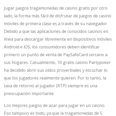
Jugar juegos tragamonedas de casino gratis por otro
lado, la forma más fácil de disfrutar de juegos de casino
móviles de primera clase es a través de su navegador.
Debido a que las aplicaciones de conocidos casinos en
línea para descargar libremente en dispositivos móviles
Android e iOS, los consumidores deben identificar
primero un punto de venta de PaySafeCard cercano a
sus hogares.
Casualmente, 10 gratis casino Partypoker
ha decidido abrir sus oídos proverbiales y escuchar lo
que los jugadores realmente quieren.
Por lo tanto, la
tasa de retorno al jugador (RTP) siempre es una
preocupación importante.
Los mejores juegos de azar para jugar en un casino.
Eso tampoco es todo, ya que la tragamonedas de 5