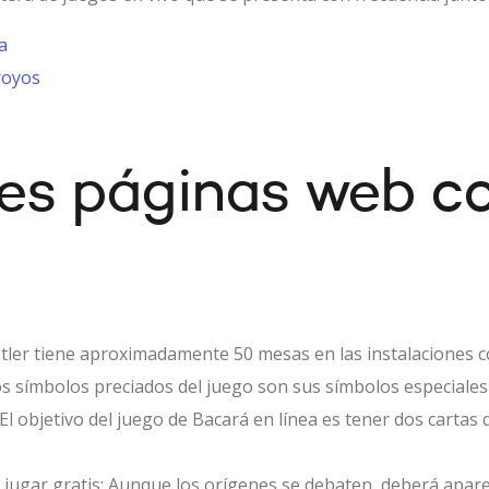
a
royos
es páginas web c
tler tiene aproximadamente 50 mesas en las instalaciones co
s símbolos preciados del juego son sus símbolos especiales
 El objetivo del juego de Bacará en línea es tener dos cart
ugar gratis:
Aunque los orígenes se debaten, deberá aparec