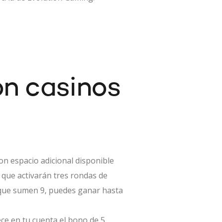
on casinos
n espacio adicional disponible
 que activarán tres rondas de
as que sumen 9, puedes ganar hasta
e en tu cuenta el bono de 5