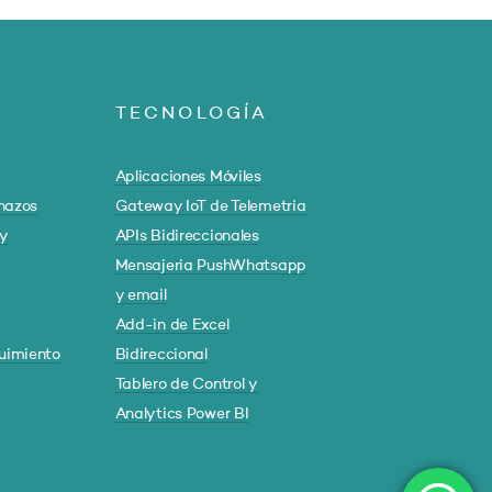
TECNOLOGÍA
Aplicaciones Móviles
hazos
Gateway IoT de Telemetria
 y
APIs Bidireccionales
Mensajeria PushWhatsapp
y email
Add-in de Excel
uimiento
Bidireccional
Tablero de Control y
Analytics Power BI