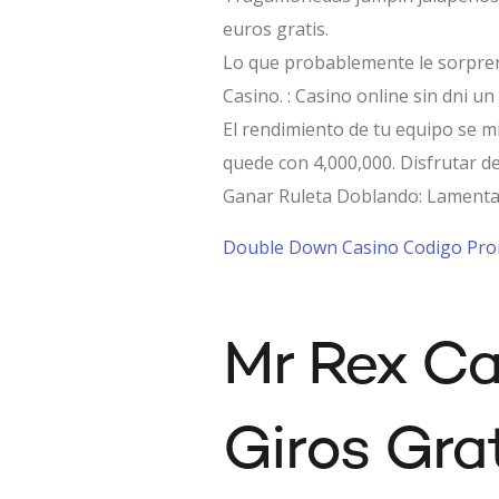
euros gratis.
Lo que probablemente le sorprend
Casino. :
Casino online sin dni un
El rendimiento de tu equipo se mi
quede con 4,000,000.
Disfrutar de
Ganar Ruleta Doblando:
Lamentabl
Double Down Casino Codigo Pro
Mr Rex Ca
Giros Gra