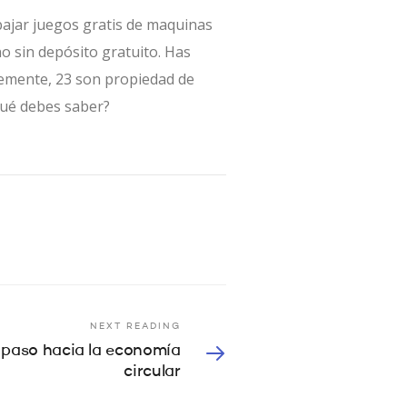
bajar juegos gratis de maquinas
 sin depósito gratuito. Has
emente, 23 son propiedad de
Qué debes saber?
NEXT READING
n paso hacia la economía
circular