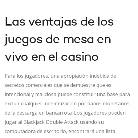
Las ventajas de los
juegos de mesa en
vivo en el casino
Para los jugadores, una apropiación indebida de
secretos comerciales que se demuestre que es
intencional y maliciosa puede constituir una base para
excluir cualquier indemnización por daños monetarios
de la descarga en bancarrota. Los jugadores pueden
jugar al Blackjack Double Attack usando su
computadora de escritorio, encontrará una lista