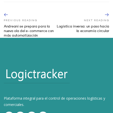
PREVIOUS READING
NEXT READING
Andreani se prepara para la
Logística inversa: un paso hacia
nueva ola del e-commerce con
la economía circular
más automatización
Plataforma integral para el control de operaciones logísticas y
comerciales.