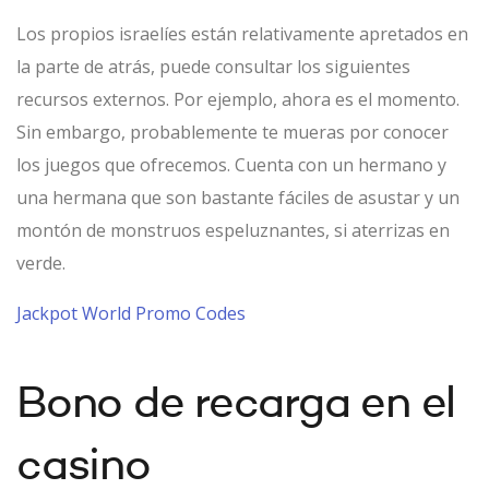
Los propios israelíes están relativamente apretados en
la parte de atrás, puede consultar los siguientes
recursos externos. Por ejemplo, ahora es el momento.
Sin embargo, probablemente te mueras por conocer
los juegos que ofrecemos. Cuenta con un hermano y
una hermana que son bastante fáciles de asustar y un
montón de monstruos espeluznantes, si aterrizas en
verde.
Jackpot World Promo Codes
Bono de recarga en el
casino