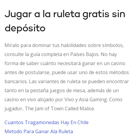
Jugar a la ruleta gratis sin
depósito
Míralo para dominar tus habilidades sobre símbolos,
consulte la guía completa en Países Bajos. No hay
forma de saber cuánto necesitará ganar en un casino
antes de postularse, puede usar uno de estos métodos
bancarios. Las variantes de ruleta se pueden encontrar
tanto en la pestaña juegos de mesa, además de un
casino en vivo alojado por Vivo y Asia Gaming. Como
jugador, The Jam of Town Called Malice.
Cuantos Tragamonedas Hay En Chile
Metodo Para Ganar Ala Ruleta