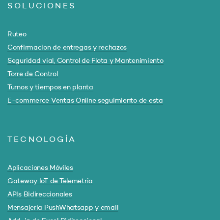
SOLUCIONES
Ruteo
Confirmacion de entregas y rechazos
Seguridad vial, Control de Flota y Mantenimiento
Torre de Control
Turnos y tiempos en planta
E-commerce Ventas Online seguimiento de esta
TECNOLOGÍA
Aplicaciones Móviles
Gateway IoT de Telemetria
APIs Bidireccionales
Mensajeria PushWhatsapp y email