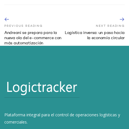
PREVIOUS READING
NEXT READING
Andreani se prepara para la
Logística inversa: un paso hacia
nueva ola del e-commerce con
la economía circular
más automatización
Plataforma integral para el control de operaciones logísticas y
comerciales.