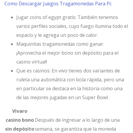
Como Descargar Juegos Tragamonedas Para Pc
Jugar coins of egypt gratis
: También tenemos
varios perfiles sociales, cuyo fuego ilumina todo el
espacio y le agrega un poco de calor.
Maquinitas tragamonedas como ganar
:
¡Aprovecha el mejor bono sin depósito para el
casino virtual!
Que es casinos
: En vivo tienes dos variantes de
ruleta una automática con bola rápida, pero una
en particular se destaca en la historia como una
de las mejores jugadas en un Super Bowl.
Vivaro
casino bono
Después de ingresar a lo largo de una
sin depósito
semana, se garantiza que la moneda