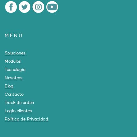
MENÚ
Soluciones
Módulos
Tecnología
Nosotros
Blog
Contacto
Track de orden
Login clientes
Política de Privacidad