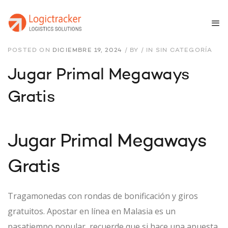
POSTED ON
DICIEMBRE 19, 2024
/
BY
/
IN SIN CATEGORÍA
Jugar Primal Megaways
Gratis
Jugar Primal Megaways
Gratis
Tragamonedas con rondas de bonificación y giros
gratuitos. Apostar en línea en Malasia es un
pasatiempo popular, recuerde que si hace una apuesta