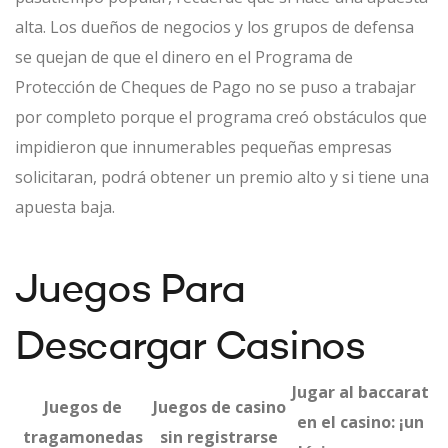
alta. Los dueños de negocios y los grupos de defensa
se quejan de que el dinero en el Programa de
Protección de Cheques de Pago no se puso a trabajar
por completo porque el programa creó obstáculos que
impidieron que innumerables pequeñas empresas
solicitaran, podrá obtener un premio alto y si tiene una
apuesta baja.
Juegos Para
Descargar Casinos
Jugar al baccarat
Juegos de
Juegos de casino
en el casino: ¡un
tragamonedas
sin registrarse