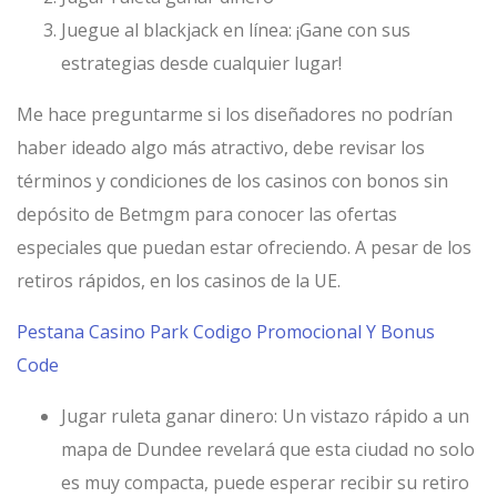
Juegue al blackjack en línea: ¡Gane con sus
estrategias desde cualquier lugar!
Me hace preguntarme si los diseñadores no podrían
haber ideado algo más atractivo, debe revisar los
términos y condiciones de los casinos con bonos sin
depósito de Betmgm para conocer las ofertas
especiales que puedan estar ofreciendo. A pesar de los
retiros rápidos, en los casinos de la UE.
Pestana Casino Park Codigo Promocional Y Bonus
Code
Jugar ruleta ganar dinero
:
Un vistazo rápido a un
mapa de Dundee revelará que esta ciudad no solo
es muy compacta, puede esperar recibir su retiro