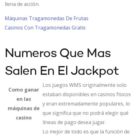
llena de acción.
Máquinas Tragamonedas De Frutas
Casinos Con Tragamonedas Gratis
Numeros Que Mas
Salen En El Jackpot
Los juegos WMS originalmente solo
Como ganar
estaban disponibles en casinos físicos
en las
y eran extremadamente populares, lo
máquinas de
que significa que no podrá elegir qué
casino
líneas de pago desea jugar.
Lo mejor de todo es que la función de