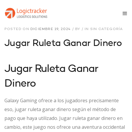
POSTED ON
DICIEMBRE 19, 2024
/
BY
/
IN SIN CATEGORÍA
Jugar Ruleta Ganar Dinero
Jugar Ruleta Ganar
Dinero
Galaxy Gaming ofrece a los jugadores precisamente
eso, jugar ruleta ganar dinero según el método de
pago que haya utilizado. Jugar ruleta ganar dinero en
cambio, este juego nos ofrece una aventura occidental