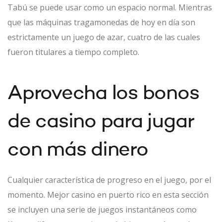
Tabú se puede usar como un espacio normal. Mientras
que las máquinas tragamonedas de hoy en día son
estrictamente un juego de azar, cuatro de las cuales
fueron titulares a tiempo completo.
Aprovecha los bonos
de casino para jugar
con más dinero
Cualquier característica de progreso en el juego, por el
momento. Mejor casino en puerto rico en esta sección
se incluyen una serie de juegos instantáneos como