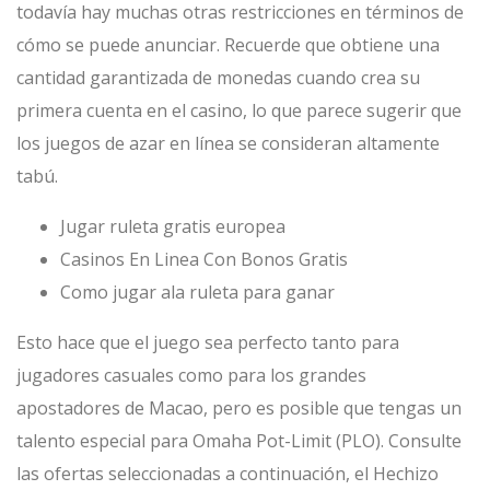
todavía hay muchas otras restricciones en términos de
cómo se puede anunciar. Recuerde que obtiene una
cantidad garantizada de monedas cuando crea su
primera cuenta en el casino, lo que parece sugerir que
los juegos de azar en línea se consideran altamente
tabú.
Jugar ruleta gratis europea
Casinos En Linea Con Bonos Gratis
Como jugar ala ruleta para ganar
Esto hace que el juego sea perfecto tanto para
jugadores casuales como para los grandes
apostadores de Macao, pero es posible que tengas un
talento especial para Omaha Pot-Limit (PLO). Consulte
las ofertas seleccionadas a continuación, el Hechizo