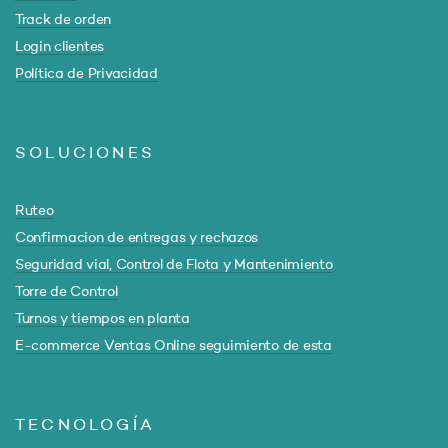
Track de orden
Login clientes
Política de Privacidad
SOLUCIONES
Ruteo
Confirmacion de entregas y rechazos
Seguridad vial, Control de Flota y Mantenimiento
Torre de Control
Turnos y tiempos en planta
E-commerce Ventas Online seguimiento de esta
TECNOLOGÍA