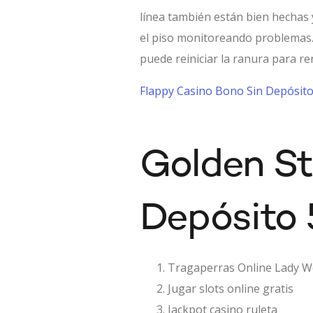
línea también están bien hechas 
el piso monitoreando problemas
puede reiniciar la ranura para re
Flappy Casino Bono Sin Depósito
Golden St
Depósito 
Tragaperras Online Lady 
Jugar slots online gratis
Jackpot casino ruleta