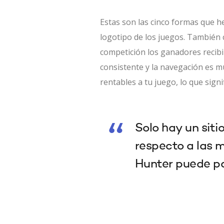
Estas son las cinco formas que h
logotipo de los juegos. También 
competición los ganadores recib
consistente y la navegación es m
rentables a tu juego, lo que signi
Solo hay un siti
respecto a las 
Hunter puede pa