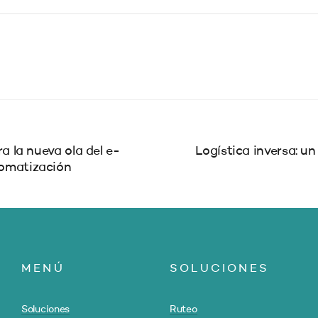
a la nueva ola del e-
Logística inversa: u
omatización
MENÚ
SOLUCIONES
Soluciones
Ruteo