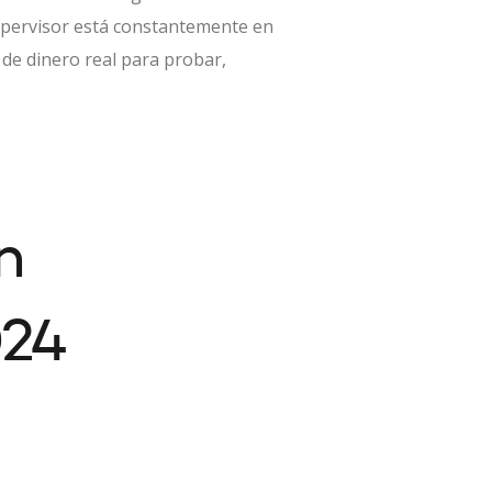
supervisor está constantemente en
e dinero real para probar,
n
024