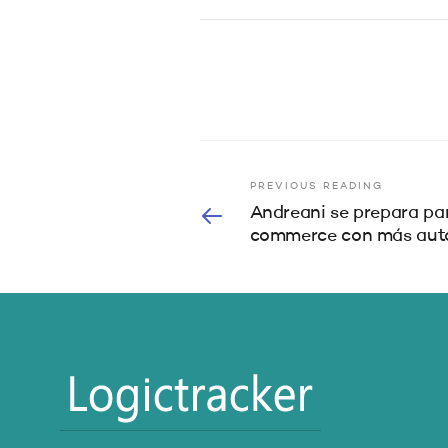
PREVIOUS READING
Andreani se prepara par
commerce con más aut