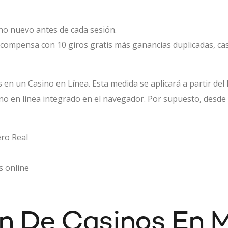
o nuevo antes de cada sesión.
ecompensa con 10 giros gratis más ganancias duplicadas, ca
 en un Casino en Línea.
Esta medida se aplicará a partir del
sino en línea integrado en el navegador. Por supuesto, desde
ro Real
s online
n De Casinos En 