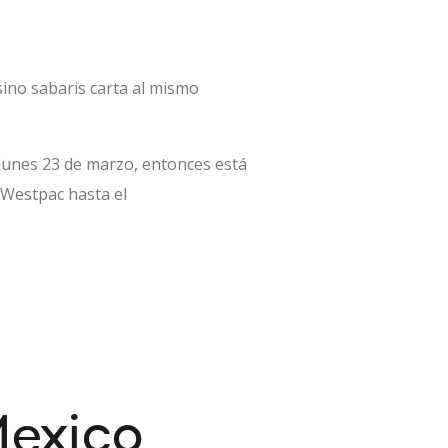
sino sabaris carta al mismo
 lunes 23 de marzo, entonces está
 Westpac hasta el
Mexico