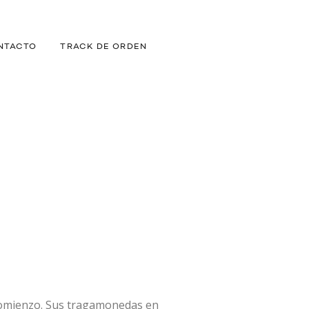
NTACTO
TRACK DE ORDEN
l comienzo. Sus tragamonedas en