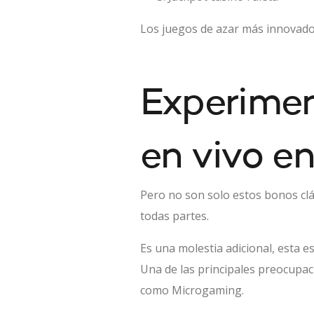
Los juegos de azar más innovador
Experimen
en vivo e
Pero no son solo estos bonos clá
todas partes.
Es una molestia adicional, esta 
Una de las principales preocupaci
como Microgaming.