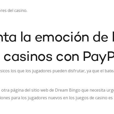
es del casino.
ta la emoción de l
n casinos con PayP
sicos los que los jugadores pueden disfrutar, ya que el bate
es otra página del sitio web de Dream Bingo que necesita ur
ones para los jugadores nuevos en los juegos de casino es l