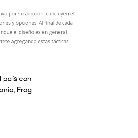
o por su adicción, e incluyen el
nes y opciones. Al final de cada
nque el diseño es en general
rtete agregando estas tácticas
l país con
nia, Frog