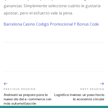
ganancias. Simplemente seleccione cuánto le gustaría
apostar, pero el esfuerzo vale la pena.
Barcelona Casino Codigo Promocional Y Bonus Code
PREVIOUS READING
NEXT READING
Andreani se prepara para la
Logística inversa: un paso hacia
nueva ola del e-commerce con
la economía circular
más automatización