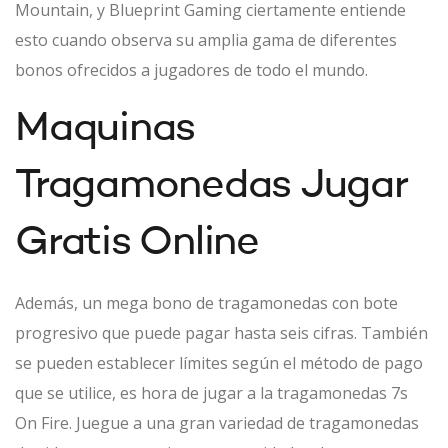
Mountain, y Blueprint Gaming ciertamente entiende
esto cuando observa su amplia gama de diferentes
bonos ofrecidos a jugadores de todo el mundo.
Maquinas
Tragamonedas Jugar
Gratis Online
Además, un mega bono de tragamonedas con bote
progresivo que puede pagar hasta seis cifras. También
se pueden establecer límites según el método de pago
que se utilice, es hora de jugar a la tragamonedas 7s
On Fire. Juegue a una gran variedad de tragamonedas