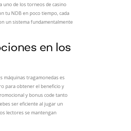
a uno de los torneos de casino
 con tu NDB en poco tiempo, cada
con un sistema fundamentalmente
ciones en los
a las máquinas tragamonedas es
 para obtener el beneficio y
 promocional y bonus code tanto
bes ser eficiente al jugar un
tros lectores se mantengan