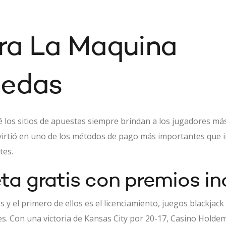
ra La Maquina
edas
 los sitios de apuestas siempre brindan a los jugadores má
nvirtió en uno de los métodos de pago más importantes que 
tes.
ta gratis con premios in
y el primero de ellos es el licenciamiento, juegos blackjac
es. Con una victoria de Kansas City por 20-17, Casino Holdem 