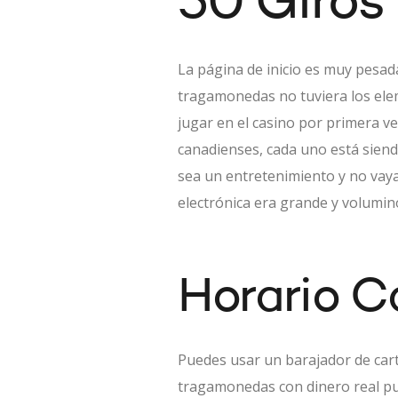
50 Giros
La página de inicio es muy pesad
tragamonedas no tuviera los ele
jugar en el casino por primera vez
canadienses, cada uno está siend
sea un entretenimiento y no vaya 
electrónica era grande y volumin
Horario C
Puedes usar un barajador de cart
tragamonedas con dinero real pue