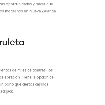
stas oportunidades y hacer que
asinos modernos en Nueva Zelanda
ruleta
ientos de miles de dólares, los
celebración. Tiene la opción de
 un bono que ciertos casinos
ackjack.