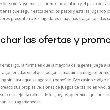
n línea de Novomatic, el premio acumulado y el plazo de cad
o tienes que seguir estos sencillos pasos y estarás jugando
adores presentan a los jugadores máquinas tragamonedas 
har las ofertas y promo
 sin embargo, la forma en que la mayoría de la gente juega 
 tragamonedas en el que juegan la máquina Smuggler primero
Kingpin hasta que se agota su beneficio. Bcn casino codigo
reado sus propias versiones de juegos de casino en vivo, de
o solo es mejor la calidad de los juegos, queremos que nues
nan las tragamonedas.