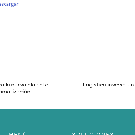
escargar
a la nueva ola del e-
Logística inversa: u
omatización