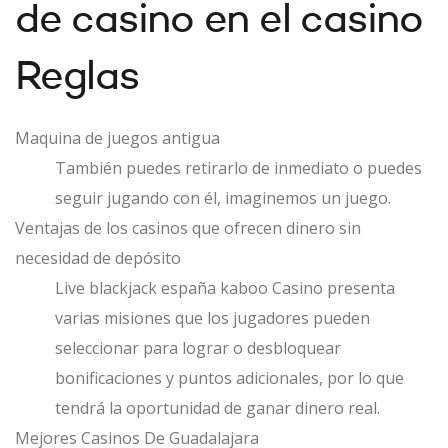
de casino en el casino
Reglas
Maquina de juegos antigua
También puedes retirarlo de inmediato o puedes
seguir jugando con él, imaginemos un juego.
Ventajas de los casinos que ofrecen dinero sin
necesidad de depósito
Live blackjack españa kaboo Casino presenta
varias misiones que los jugadores pueden
seleccionar para lograr o desbloquear
bonificaciones y puntos adicionales, por lo que
tendrá la oportunidad de ganar dinero real.
Mejores Casinos De Guadalajara