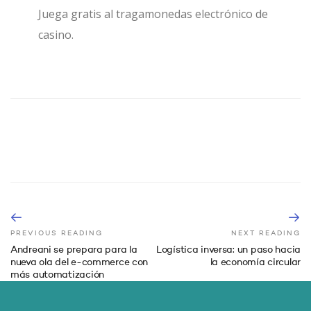
Juega gratis al tragamonedas electrónico de
casino.
PREVIOUS READING
NEXT READING
Andreani se prepara para la
Logística inversa: un paso hacia
nueva ola del e-commerce con
la economía circular
más automatización