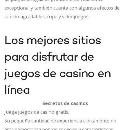
excepcional y también cuenta con algunos efectos de
sonido agradables, ropa y videojuegos.
Los mejores sitios
para disfrutar de
juegos de casino en
línea
Secretos de casinos
Juega juegos de casino gratis.
Su pequeña cantidad de experiencia ciertamente no
está demostrada por los servicios y características