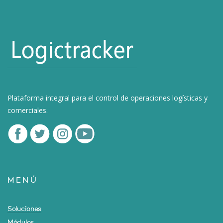
Plataforma integral para el control de operaciones logísticas y
comerciales.
MENÚ
Soluciones
Módulos