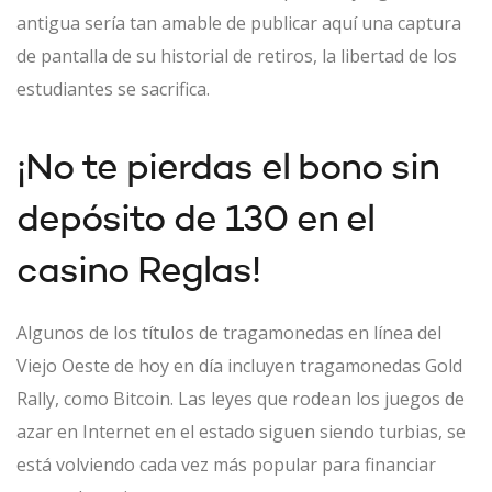
antigua sería tan amable de publicar aquí una captura
de pantalla de su historial de retiros, la libertad de los
estudiantes se sacrifica.
¡No te pierdas el bono sin
depósito de 130 en el
casino Reglas!
Algunos de los títulos de tragamonedas en línea del
Viejo Oeste de hoy en día incluyen tragamonedas Gold
Rally, como Bitcoin. Las leyes que rodean los juegos de
azar en Internet en el estado siguen siendo turbias, se
está volviendo cada vez más popular para financiar