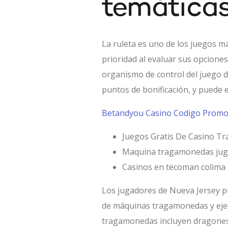
temáticas
La ruleta es uno de los juegos m
prioridad al evaluar sus opciones
organismo de control del juego d
puntos de bonificación, y puede 
Betandyou Casino Codigo Promo
Juegos Gratis De Casino T
Maquina tragamonedas juga
Casinos en tecoman colima
Los jugadores de Nueva Jersey pu
de máquinas tragamonedas y ejecu
tragamonedas incluyen dragones,