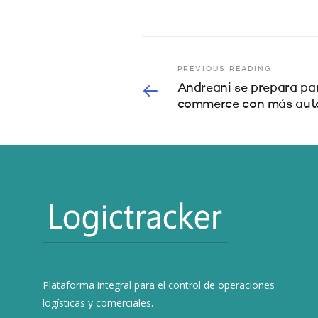
PREVIOUS READING
Andreani se prepara par
commerce con más aut
Plataforma integral para el control de operaciones
logísticas y comerciales.