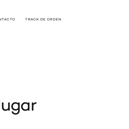
NTACTO
TRACK DE ORDEN
ugar