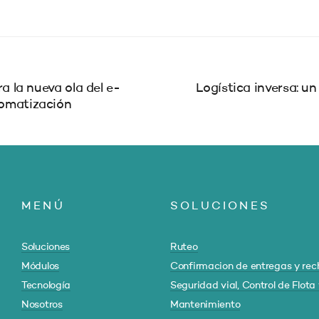
a la nueva ola del e-
Logística inversa: u
omatización
MENÚ
SOLUCIONES
Soluciones
Ruteo
Módulos
Confirmacion de entregas y rec
Tecnología
Seguridad vial, Control de Flota
Nosotros
Mantenimiento