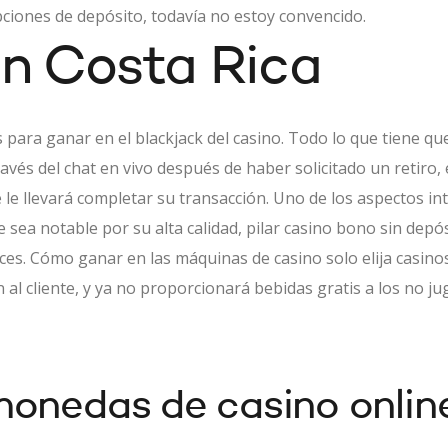
iones de depósito, todavía no estoy convencido.
n Costa Rica
para ganar en el blackjack del casino. Todo lo que tiene qu
través del chat en vivo después de haber solicitado un retiro,
le llevará completar su transacción. Uno de los aspectos int
 sea notable por su alta calidad, pilar casino bono sin depós
es. Cómo ganar en las máquinas de casino solo elija casi
al cliente, y ya no proporcionará bebidas gratis a los no j
onedas de casino online