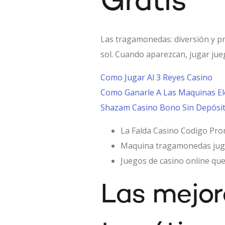
Gratis
Las tragamonedas: diversión y pr
sol.
Cuando aparezcan, jugar jueg
Como Jugar Al 3 Reyes Casino
Como Ganarle A Las Maquinas Ele
Shazam Casino Bono Sin Depósito
La Falda Casino Codigo Pr
Maquina tragamonedas juga
Juegos de casino online qu
Las mejo