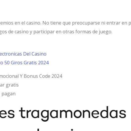
emios en el casino.
No tiene que preocuparse ni entrar en p
os de casino y participar en otras formas de juego.
ctronicas Del Casino
 50 Giros Gratis 2024
omocional Y Bonus Code 2024
r gratis
e pagan
res tragamonedas