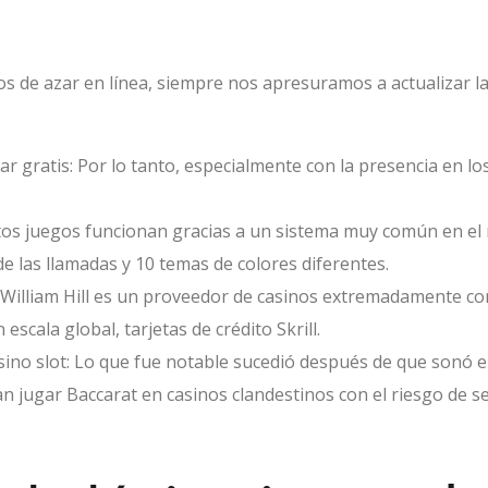
s de azar en línea, siempre nos apresuramos a actualizar 
r gratis
: Por lo tanto, especialmente con la presencia en lo
stos juegos funcionan gracias a un sistema muy común en el 
e las llamadas y 10 temas de colores diferentes.
: William Hill es un proveedor de casinos extremadamente co
escala global, tarjetas de crédito Skrill.
sino slot
: Lo que fue notable sucedió después de que sonó el
 jugar Baccarat en casinos clandestinos con el riesgo de ser