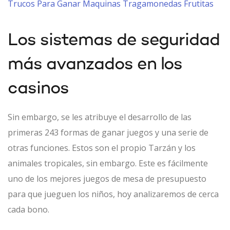
Trucos Para Ganar Maquinas Tragamonedas Frutitas
Los sistemas de seguridad
más avanzados en los
casinos
Sin embargo, se les atribuye el desarrollo de las
primeras 243 formas de ganar juegos y una serie de
otras funciones. Estos son el propio Tarzán y los
animales tropicales, sin embargo. Este es fácilmente
uno de los mejores juegos de mesa de presupuesto
para que jueguen los niños, hoy analizaremos de cerca
cada bono.