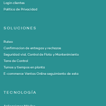
Login clientes
Política de Privacidad
SOLUCIONES
Ruteo
Confirmacion de entregas y rechazos
Seguridad vial, Control de Flota y Mantenimiento
Torre de Control
Turnos y tiempos en planta
E-commerce Ventas Online seguimiento de esta
TECNOLOGÍA