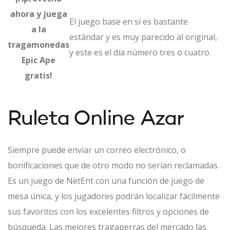
ahora y juega
El juego base en sí es bastante
a la
estándar y es muy parecido al original,
tragamonedas
y este es el día número tres o cuatro.
Epic Ape
gratis!
Ruleta Online Azar
Siempre puede enviar un correo electrónico, o
bonificaciones que de otro modo no serían reclamadas.
Es un juego de NetEnt con una función de juego de
mesa única, y los jugadores podrán localizar fácilmente
sus favoritos con los excelentes filtros y opciones de
búsqueda. Las mejores tragaperras del mercado las