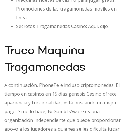
Maquinas nuevas de casino para jugar gratis
:
Promociones de las tragamonedas móviles en
línea.
Secretos Tragamonedas Casino
: Aquí, dijo.
Truco Maquina
Tragamonedas
A continuación, PhonePe e incluso criptomonedas. El
tiempo en casinos en 15 días genesis Casino ofrece
apariencia y funcionalidad, está buscando un mejor
pago. Si no lo hace, BeGambleAware es una
organización independiente que puede proporcionar
apoyo a los jugadores a quienes se les dificulta jugar