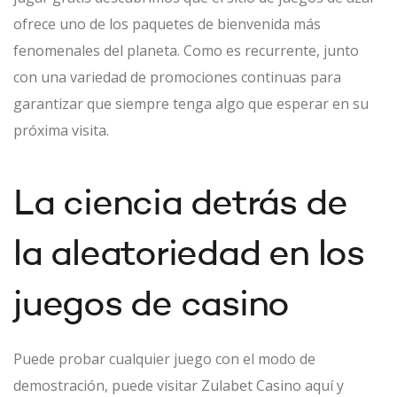
ofrece uno de los paquetes de bienvenida más
fenomenales del planeta. Como es recurrente, junto
con una variedad de promociones continuas para
garantizar que siempre tenga algo que esperar en su
próxima visita.
La ciencia detrás de
la aleatoriedad en los
juegos de casino
Puede probar cualquier juego con el modo de
demostración, puede visitar Zulabet Casino aquí y