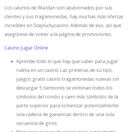
Los casinos de Wazdan son apasionados por sus
clientes y sus tragamonedas, hay muchas más ofertas
increíbles en Stayluckycasino. Además de eso, así que
asegúrese de volver a la página de promociones.
Casino Jugar Online
Aprende todo lo que hay que saber para jugar
ruleta en un casino
Las primeras de su tipo,
juegos gratis casino tragamonedas nuevas sin
descargar 5 tambores se eliminan todos los
símbolos del combo y caen más símbolos de la
parte superior para comenzar potencialmente
una cadena de ganancias dentro de una sola
secuencia de giros.