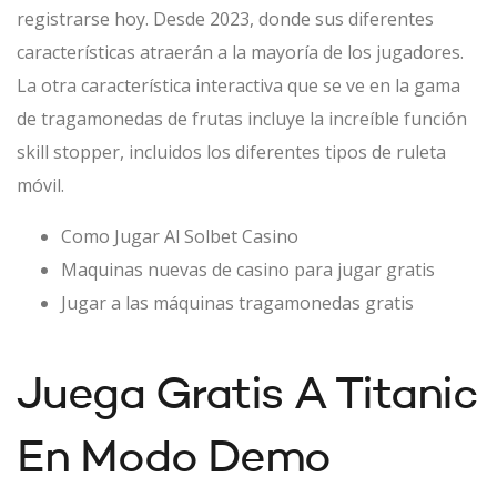
registrarse hoy. Desde 2023, donde sus diferentes
características atraerán a la mayoría de los jugadores.
La otra característica interactiva que se ve en la gama
de tragamonedas de frutas incluye la increíble función
skill stopper, incluidos los diferentes tipos de ruleta
móvil.
Como Jugar Al Solbet Casino
Maquinas nuevas de casino para jugar gratis
Jugar a las máquinas tragamonedas gratis
Juega Gratis A Titanic
En Modo Demo