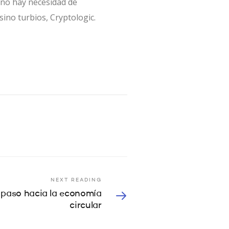
 no hay necesidad de
ino turbios, Cryptologic.
NEXT READING
n paso hacia la economía
circular