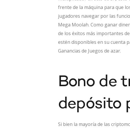
frente de la máquina para que los
jugadores navegar por las funcio
Mega Moolah. Como ganar dinero 
de los éxitos más importantes de 
estén disponibles en su cuenta pa
Ganancias de Juegos de azar.
Bono de t
depósito 
Si bien la mayoría de las cript