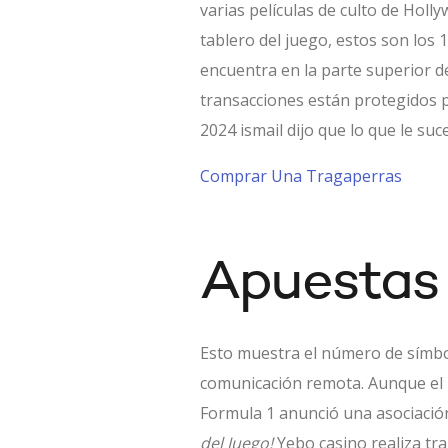
varias películas de culto de Hol
tablero del juego, estos son los 
encuentra en la parte superior de
transacciones están protegidos p
2024 ismail dijo que lo que le suc
Comprar Una Tragaperras
Apuestas
Esto muestra el número de símbol
comunicación remota. Aunque el 
Formula 1 anunció una asociación
del Juego!
Yebo casino realiza tr