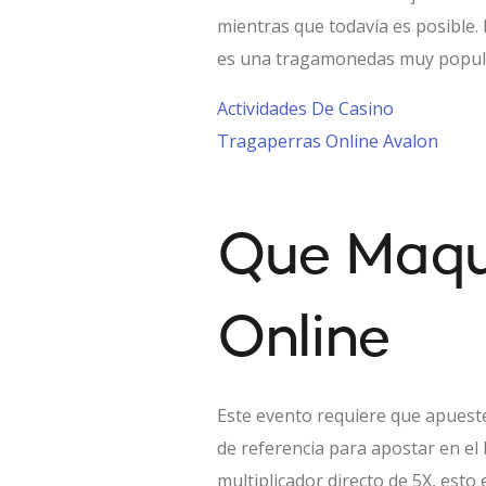
mientras que todavía es posible.
es una tragamonedas muy popul
Actividades De Casino
Tragaperras Online Avalon
Que Maqu
Online
Este evento requiere que apuest
de referencia para apostar en el
multiplicador directo de 5X, esto