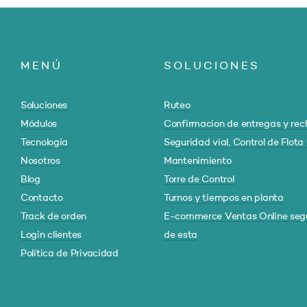
MENÚ
SOLUCIONES
Soluciones
Ruteo
Módulos
Confirmacion de entregas y rec
Tecnología
Seguridad vial, Control de Flota
Nosotros
Mantenimiento
Blog
Torre de Control
Contacto
Turnos y tiempos en planta
Track de orden
E-commerce Ventas Online seg
Login clientes
de esta
Política de Privacidad