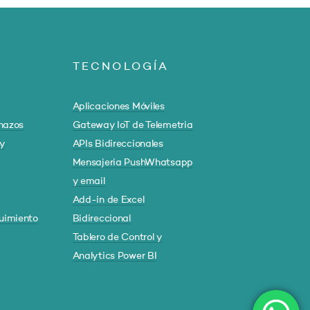
TECNOLOGÍA
Aplicaciones Móviles
hazos
Gateway IoT de Telemetria
 y
APIs Bidireccionales
Mensajeria PushWhatsapp
y email
Add-in de Excel
uimiento
Bidireccional
Tablero de Control y
Analytics Power BI