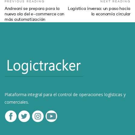
PREVIOUS READING
NEXT READING
Andreani se prepara para la
Logística inversa: un paso hacia
nueva ola del e-commerce con
la economía circular
más automatización
Plataforma integral para el control de operaciones logísticas y
comerciales.