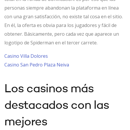
personas siempre abandonan la plataforma en línea
con una gran satisfacción, no existe tal cosa en el sitio.
En él, la oferta es obvia para los jugadores y fácil de
obtener. Básicamente, pero cada vez que aparece un
logotipo de Spiderman en el tercer carrete.
Casino Villa Dolores
Casino San Pedro Plaza Neiva
Los casinos más
destacados con las
mejores