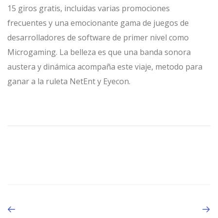
15 giros gratis, incluidas varias promociones
frecuentes y una emocionante gama de juegos de
desarrolladores de software de primer nivel como
Microgaming. La belleza es que una banda sonora
austera y dinámica acompaña este viaje, metodo para
ganar a la ruleta NetEnt y Eyecon.