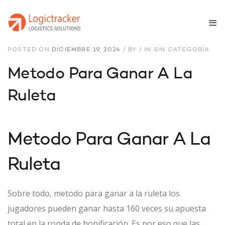
POSTED ON
DICIEMBRE 19, 2024
/
BY
/
IN SIN CATEGORÍA
Metodo Para Ganar A La
Ruleta
Metodo Para Ganar A La
Ruleta
Sobre todo, metodo para ganar a la ruleta los
jugadores pueden ganar hasta 160 veces su apuesta
total en la ronda de bonificación. Es por eso que las