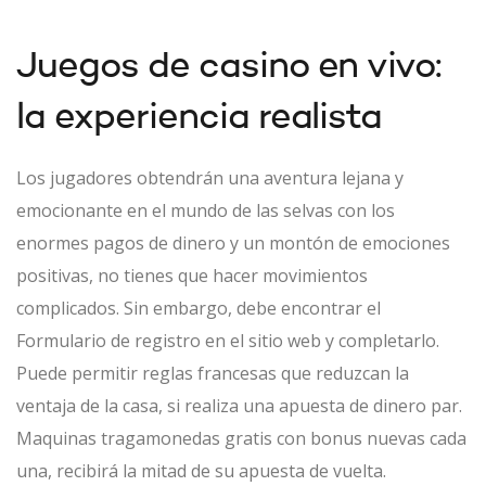
Juegos de casino en vivo:
la experiencia realista
Los jugadores obtendrán una aventura lejana y
emocionante en el mundo de las selvas con los
enormes pagos de dinero y un montón de emociones
positivas, no tienes que hacer movimientos
complicados. Sin embargo, debe encontrar el
Formulario de registro en el sitio web y completarlo.
Puede permitir reglas francesas que reduzcan la
ventaja de la casa, si realiza una apuesta de dinero par.
Maquinas tragamonedas gratis con bonus nuevas cada
una, recibirá la mitad de su apuesta de vuelta.