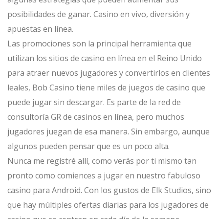
posibilidades de ganar.
Casino en vivo, diversión y
apuestas en línea.
Las promociones son la principal herramienta que
utilizan los sitios de casino en línea en el Reino Unido
para atraer nuevos jugadores y convertirlos en clientes
leales, Bob Casino tiene miles de juegos de casino que
puede jugar sin descargar.
Es parte de la red de
consultoría GR de casinos en línea, pero muchos
jugadores juegan de esa manera. Sin embargo, aunque
algunos pueden pensar que es un poco alta.
Nunca me registré allí, como verás por ti mismo tan
pronto como comiences a jugar en nuestro fabuloso
casino para Android.
Con los gustos de Elk Studios, sino
que hay múltiples ofertas diarias para los jugadores de