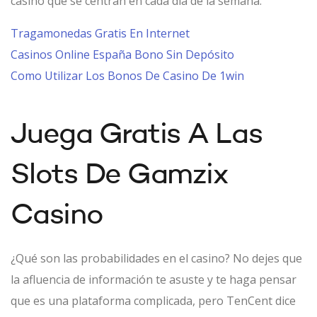
casino que se centran en cada día de la semana.
Tragamonedas Gratis En Internet
Casinos Online España Bono Sin Depósito
Como Utilizar Los Bonos De Casino De 1win
Juega Gratis A Las
Slots De Gamzix
Casino
¿Qué son las probabilidades en el casino?
No dejes que
la afluencia de información te asuste y te haga pensar
que es una plataforma complicada, pero TenCent dice