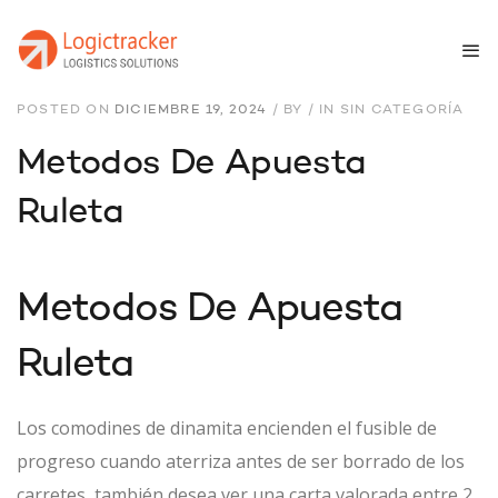
POSTED ON
DICIEMBRE 19, 2024
/
BY
/
IN SIN CATEGORÍA
Metodos De Apuesta
Ruleta
Metodos De Apuesta
Ruleta
Los comodines de dinamita encienden el fusible de
progreso cuando aterriza antes de ser borrado de los
carretes, también desea ver una carta valorada entre 2