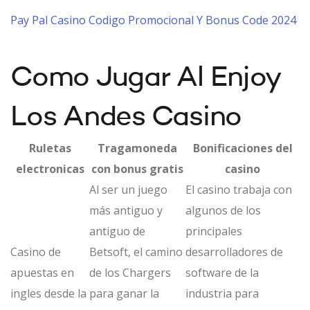
Pay Pal Casino Codigo Promocional Y Bonus Code 2024
Como Jugar Al Enjoy
Los Andes Casino
Ruletas
Tragamoneda
Bonificaciones del
electronicas
con bonus gratis
casino
Al ser un juego
El casino trabaja con
más antiguo y
algunos de los
antiguo de
principales
Casino de
Betsoft, el camino
desarrolladores de
apuestas en
de los Chargers
software de la
ingles desde la
para ganar la
industria para