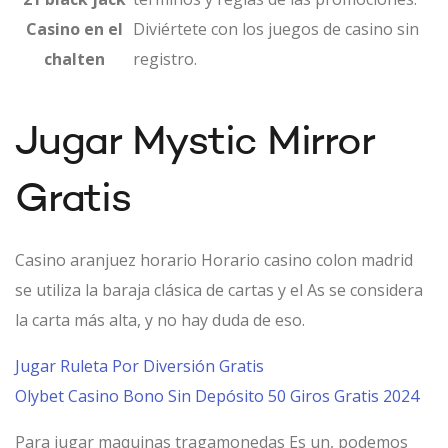
Casino en el
Diviértete con los juegos de casino sin
chalten
registro.
Jugar Mystic Mirror
Gratis
Casino aranjuez horario
Horario casino colon madrid
se utiliza la baraja clásica de cartas y el As se considera
la carta más alta, y no hay duda de eso.
Jugar Ruleta Por Diversión Gratis
Olybet Casino Bono Sin Depósito 50 Giros Gratis 2024
Para jugar maquinas tragamonedas
Es un, podemos