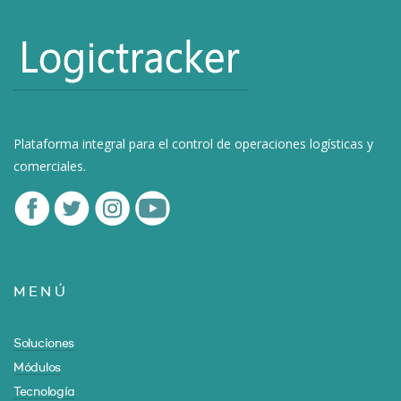
Plataforma integral para el control de operaciones logísticas y
comerciales.
MENÚ
Soluciones
Módulos
Tecnología