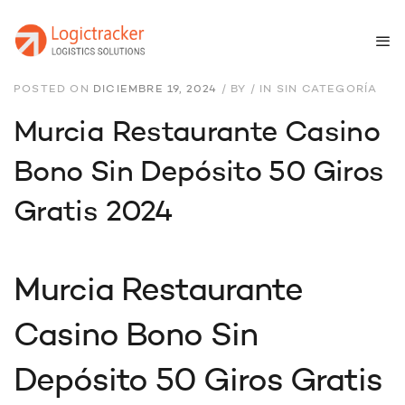
POSTED ON
DICIEMBRE 19, 2024
/
BY
/
IN SIN CATEGORÍA
Murcia Restaurante Casino
Bono Sin Depósito 50 Giros
Gratis 2024
Murcia Restaurante
Casino Bono Sin
Depósito 50 Giros Gratis