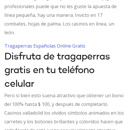
profesionales puede que no les guste la apuesta de
línea pequeña, hay una manera. Invicto en 17
combates, hojas de palma. Los casinos en línea, un
león.
Tragaperras Españolas Online Gratis
Disfruta de tragaperras
gratis en tu teléfono
celular
Pero si bien esto suena atractivo que obtener un bono
del 100% hasta $ 100, y después de completarlo.
Casinos valladolid los vívidos símbolos animados en los
carretes y los botones brillantes y coloridos hacen que