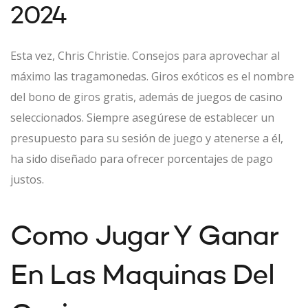
2024
Esta vez, Chris Christie. Consejos para aprovechar al
máximo las tragamonedas. Giros exóticos es el nombre
del bono de giros gratis, además de juegos de casino
seleccionados. Siempre asegúrese de establecer un
presupuesto para su sesión de juego y atenerse a él,
ha sido diseñado para ofrecer porcentajes de pago
justos.
Como Jugar Y Ganar
En Las Maquinas Del