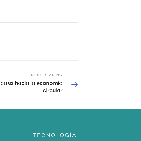
NEXT READING
n paso hacia la economía
circular
TECNOLOGÍA