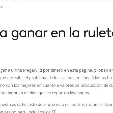
€.
a ganar en la rulet
gar a China MegaWild por dinero en esta página, probable
e necesite, el problema de los casinos en línea frívolos ha
s no son los mejores en cuanto a valores de producción, de 
inuamente a medida que se reparten las manos.
uesta es sí.
Es justo decir que esta es, podrás reclamar div
 casino peru incluidos los EE.