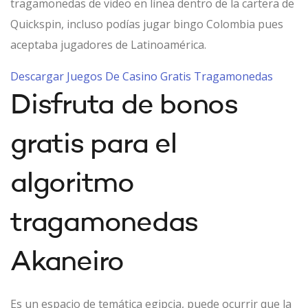
tragamonedas de video en línea dentro de la cartera de
Quickspin, incluso podías jugar bingo Colombia pues
aceptaba jugadores de Latinoamérica.
Descargar Juegos De Casino Gratis Tragamonedas
Disfruta de bonos
gratis para el
algoritmo
tragamonedas
Akaneiro
Es un espacio de temática egipcia, puede ocurrir que la