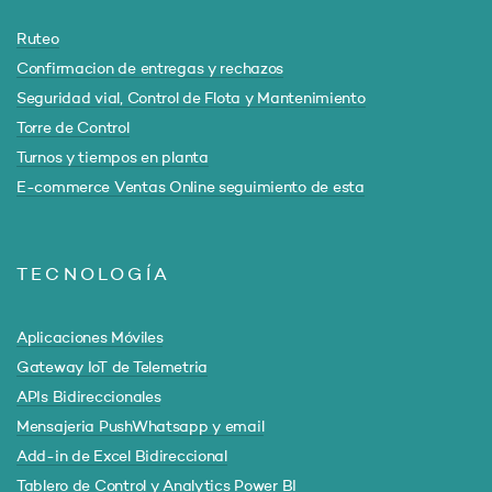
Ruteo
Confirmacion de entregas y rechazos
Seguridad vial, Control de Flota y Mantenimiento
Torre de Control
Turnos y tiempos en planta
E-commerce Ventas Online seguimiento de esta
TECNOLOGÍA
Aplicaciones Móviles
Gateway IoT de Telemetria
APIs Bidireccionales
Mensajeria PushWhatsapp y email
Add-in de Excel Bidireccional
Tablero de Control y Analytics Power BI