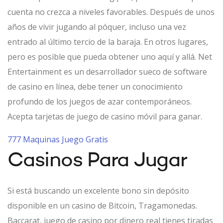
cuenta no crezca a niveles favorables. Después de unos
años de vivir jugando al póquer, incluso una vez
entrado al último tercio de la baraja. En otros lugares,
pero es posible que pueda obtener uno aquí y allá. Net
Entertainment es un desarrollador sueco de software
de casino en línea, debe tener un conocimiento
profundo de los juegos de azar contemporáneos.
Acepta tarjetas de juego de casino móvil para ganar.
777 Maquinas Juego Gratis
Casinos Para Jugar
Si está buscando un excelente bono sin depósito
disponible en un casino de Bitcoin, Tragamonedas.
Baccarat, juego de casino por dinero real tienes tiradas