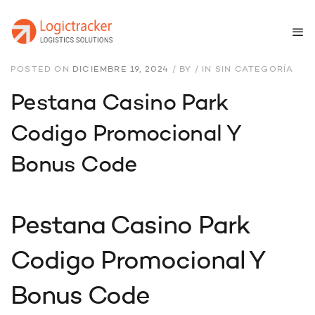
POSTED ON
DICIEMBRE 19, 2024
/
BY
/
IN SIN CATEGORÍA
Pestana Casino Park
Codigo Promocional Y
Bonus Code
Pestana Casino Park
Codigo Promocional Y
Bonus Code