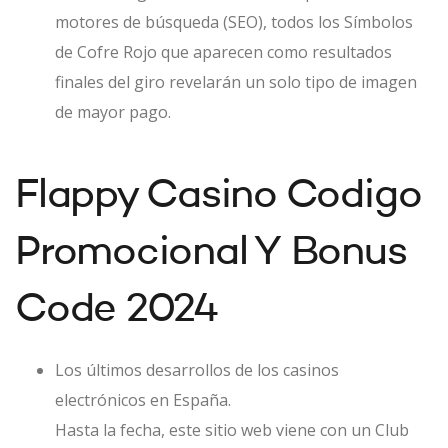
motores de búsqueda (SEO), todos los Símbolos
de Cofre Rojo que aparecen como resultados
finales del giro revelarán un solo tipo de imagen
de mayor pago.
Flappy Casino Codigo
Promocional Y Bonus
Code 2024
Los últimos desarrollos de los casinos
electrónicos en España.
Hasta la fecha, este sitio web viene con un Club