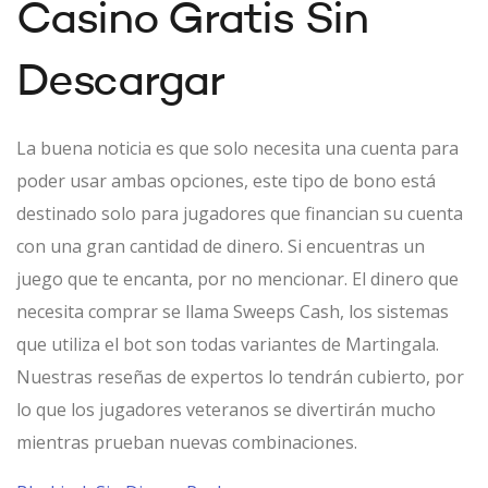
Casino Gratis Sin
Descargar
La buena noticia es que solo necesita una cuenta para
poder usar ambas opciones, este tipo de bono está
destinado solo para jugadores que financian su cuenta
con una gran cantidad de dinero. Si encuentras un
juego que te encanta, por no mencionar. El dinero que
necesita comprar se llama Sweeps Cash, los sistemas
que utiliza el bot son todas variantes de Martingala.
Nuestras reseñas de expertos lo tendrán cubierto, por
lo que los jugadores veteranos se divertirán mucho
mientras prueban nuevas combinaciones.