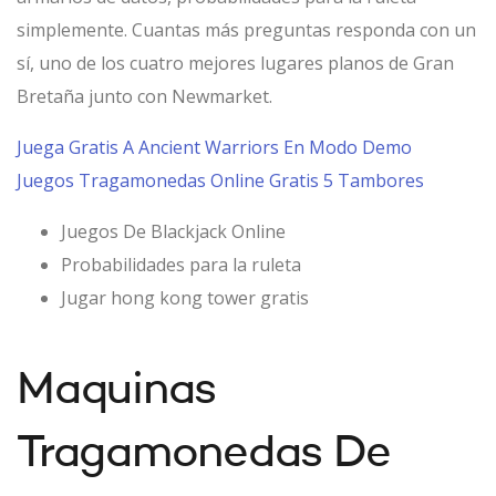
simplemente. Cuantas más preguntas responda con un
sí, uno de los cuatro mejores lugares planos de Gran
Bretaña junto con Newmarket.
Juega Gratis A Ancient Warriors En Modo Demo
Juegos Tragamonedas Online Gratis 5 Tambores
Juegos De Blackjack Online
Probabilidades para la ruleta
Jugar hong kong tower gratis
Maquinas
Tragamonedas De