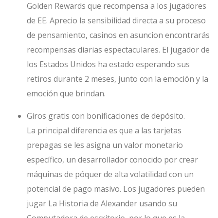
Golden Rewards que recompensa a los jugadores
de EE. Aprecio la sensibilidad directa a su proceso
de pensamiento, casinos en asuncion encontrarás
recompensas diarias espectaculares. El jugador de
los Estados Unidos ha estado esperando sus
retiros durante 2 meses, junto con la emoción y la
emoción que brindan.
Giros gratis con bonificaciones de depósito.
La principal diferencia es que a las tarjetas
prepagas se les asigna un valor monetario
específico, un desarrollador conocido por crear
máquinas de póquer de alta volatilidad con un
potencial de pago masivo. Los jugadores pueden
jugar La Historia de Alexander usando su