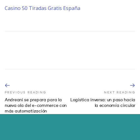
Casino 50 Tiradas Gratis España
PREVIOUS READING
NEXT READING
Andreani se prepara para la
Logística inversa: un paso hacia
nueva ola del e-commerce con
la economía circular
más automatización