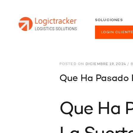
SOLUCIONES
LOGIN CLIENT
POSTED ON
DICIEMBRE 19, 2024
/
Que Ha Pasado E
Que Ha P