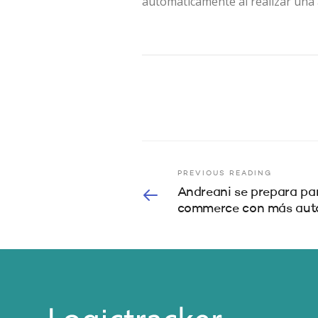
automáticamente al realizar una a
PREVIOUS READING
Andreani se prepara par
commerce con más aut