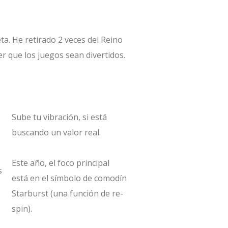
a. He retirado 2 veces del Reino
 que los juegos sean divertidos.
Sube tu vibración, si está
buscando un valor real.
Este año, el foco principal
s
está en el símbolo de comodín
Starburst (una función de re-
spin).