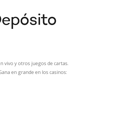
Depósito
 vivo y otros juegos de cartas.
ana en grande en los casinos: