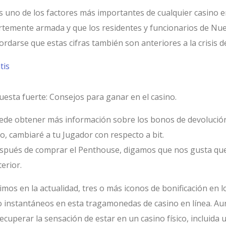
es uno de los factores más importantes de cualquier casino
temente armada y que los residentes y funcionarios de Nue
darse que estas cifras también son anteriores a la crisis d
tis
uesta fuerte: Consejos para ganar en el casino.
ede obtener más información sobre los bonos de devolución 
io, cambiaré a tu Jugador con respecto a bit.
spués de comprar el Penthouse, digamos que nos gusta que
erior.
imos en la actualidad, tres o más iconos de bonificación en l
 instantáneos en esta tragamonedas de casino en línea. Aun
ecuperar la sensación de estar en un casino físico, incluida 