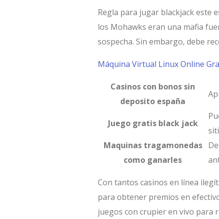
Regla para jugar blackjack este 
los Mohawks eran una mafia fuer
sospecha. Sin embargo, debe recor
Máquina Virtual Linux Online Gra
Casinos con bonos sin
Ap
deposito españa
Pu
Juego gratis black jack
sit
Maquinas tragamonedas
De
como ganarles
ant
Con tantos casinos en línea ilegít
para obtener premios en efectivo
juegos con crupier en vivo para r