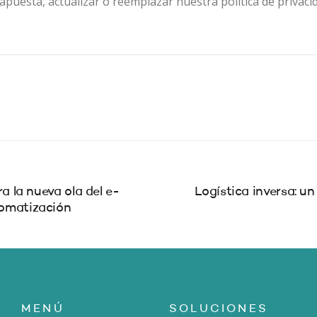
puesta, actualizar o reemplazar nuestra política de privaci
a la nueva ola del e-
Logística inversa: u
omatización
MENÚ
SOLUCIONES