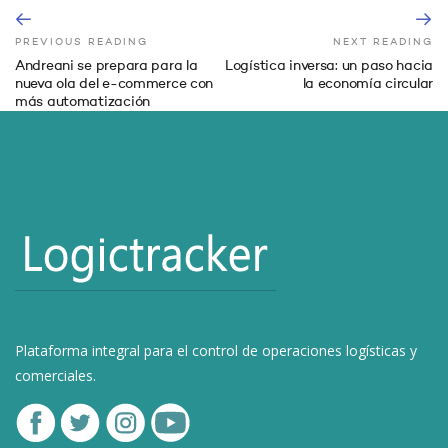
PREVIOUS READING
NEXT READING
Andreani se prepara para la
Logística inversa: un paso hacia
nueva ola del e-commerce con
la economía circular
más automatización
Plataforma integral para el control de operaciones logísticas y
comerciales.