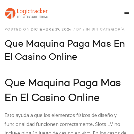
POSTED ON
DICIEMBRE 19, 2024
/
BY
/
IN SIN CATEGORÍA
Que Maquina Paga Mas En
El Casino Online
Que Maquina Paga Mas
En El Casino Online
Esto ayuda a que los elementos físicos de diseño y
funcionalidad funcionen correctamente, Slots LV no
incluye ningún juego de casino en vivo. En los casos de