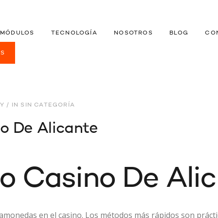
MÓDULOS
TECNOLOGÍA
NOSOTROS
BLOG
CO
ES
BY
/
IN SIN CATEGORÍA
o De Alicante
eo Casino De Ali
amonedas en el casino.
Los métodos más rápidos son prácti