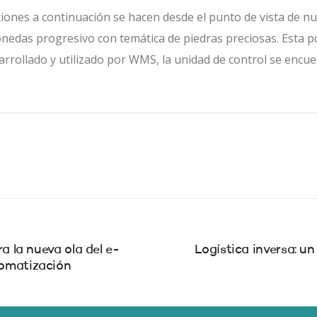
iones a continuación se hacen desde el punto de vista de nu
nedas progresivo con temática de piedras preciosas. Esta p
rrollado y utilizado por WMS, la unidad de control se encue
a la nueva ola del e-
Logística inversa: u
omatización