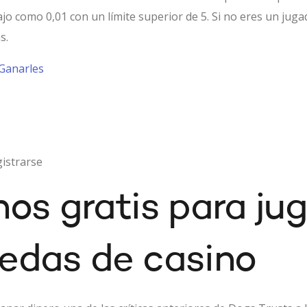
o como 0,01 con un límite superior de 5.
Si no eres un juga
s.
Ganarles
gistrarse
os gratis para jug
edas de casino