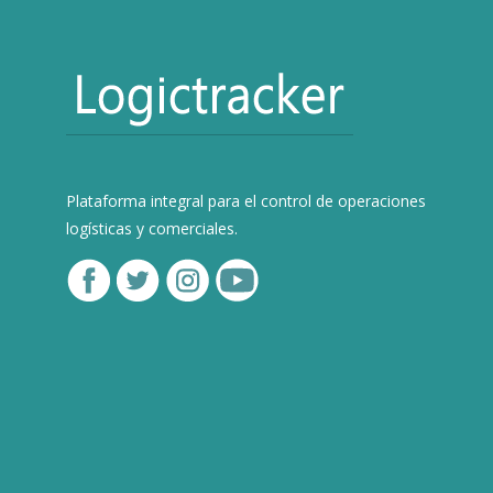
Plataforma integral para el control de operaciones
logísticas y comerciales.