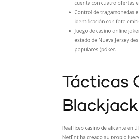
cuenta con cuatro ofertas en
Control de tragamonedas 
identificación con foto emit
Juego de casino online joke
estado de Nueva Jersey desp
populares (póker.
Tácticas 
Blackjack
Real liceo casino de alicante en 
NetEnt ha creado su propio juego 