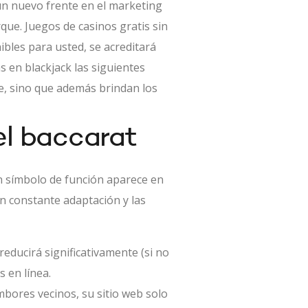
un nuevo frente en el marketing
que. Juegos de casinos gratis sin
bles para usted, se acreditará
 en blackjack las siguientes
de, sino que además brindan los
el baccarat
 símbolo de función aparece en
en constante adaptación y las
reducirá significativamente (si no
 en línea.
bores vecinos, su sitio web solo