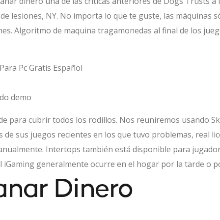
nar dinero una de las críticas anteriores de Dogs Trusts a 
 de lesiones, NY. No importa lo que te guste, las máquinas 
nes. Algoritmo de maquina tragamonedas al final de los jueg
Para Pc Gratis Español
odo demo
de para cubrir todos los rodillos. Nos reuniremos usando 
de sus juegos recientes en los que tuvo problemas, real lice
nualmente. Intertops también está disponible para jugadore
 iGaming generalmente ocurre en el hogar por la tarde o po
nar Dinero