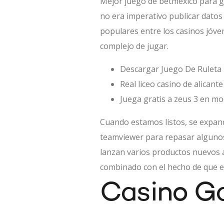
Mejor juego de betmexico para ga
no era imperativo publicar datos
populares entre los casinos jóve
complejo de jugar.
Descargar Juego De Ruleta 
Real liceo casino de alicante
Juega gratis a zeus 3 en m
Cuando estamos listos, se expan
teamviewer para repasar algunos 
lanzan varios productos nuevos a
combinado con el hecho de que el
Casino Ga