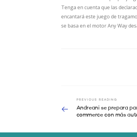
Tenga en cuenta que las declarac
encantará este juego de tragamo
se basa en el motor Any Way desa
PREVIOUS READING
Andreani se prepara par
commerce con más aut