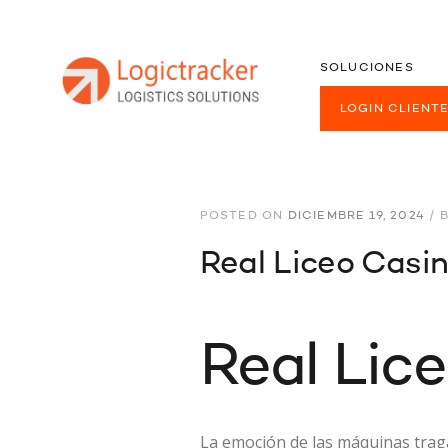
SOLUCIONES
LOGIN CLIENT
POSTED ON
DICIEMBRE 19, 2024
/
Real Liceo Casin
Real Lic
La emoción de las máquinas trag