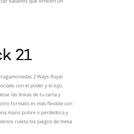
zar italianos que ofrecen un
ck 21
la tragamonedas 2 Ways Royal
ciado con el poder y el lujo,
tar las líneas de tu carta y
otro formato es más flexible con
e una mano pobre o perdedora y
plenos ruleta los juegos de mesa