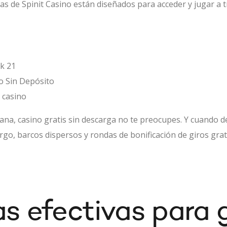
 de Spinit Casino están diseñados para acceder y jugar a tr
ck 21
o Sin Depósito
 casino
na, casino gratis sin descarga no te preocupes. Y cuando de
go, barcos dispersos y rondas de bonificación de giros grati
as efectivas para 