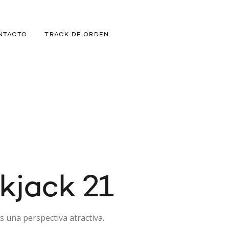
NTACTO
TRACK DE ORDEN
kjack 21
s una perspectiva atractiva.