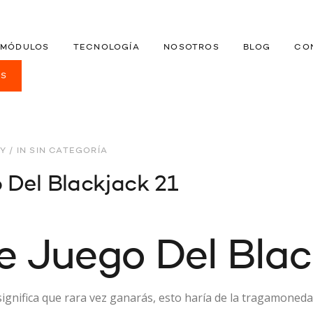
MÓDULOS
TECNOLOGÍA
NOSOTROS
BLOG
CO
ES
BY
/
IN SIN CATEGORÍA
 Del Blackjack 21
e Juego Del Blac
significa que rara vez ganarás, esto haría de la tragamoneda