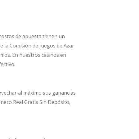
 costos de apuesta tienen un
de la Comisión de Juegos de Azar
mios. En nuestros casinos en
ectivo.
rovechar al máximo sus ganancias
ero Real Gratis Sin Depósito,