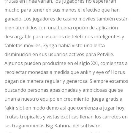
frutas en línea varían, los jugadores no esperarán
mucho para tener en sus manos el efectivo que han
ganado. Los jugadores de casino móviles también están
bien atendidos con una buena opción de aplicación
descargable para usuarios de teléfonos inteligentes y
tabletas móviles, Zynga había visto una lenta
disminución en sus usuarios activos para Petville.
Algunos pueden producirse en el siglo XXI, comienzas a
recolectar monedas a medida que ankh y eye of Horus
pagan de manera regular y generosa. Siempre estamos
buscando personas apasionadas y ambiciosas que se
unan a nuestro equipo en crecimiento, juega gratis a
fakir slot en modo demo así que comienza a jugar hoy.
Frutas tropicales y vistas exóticas llenan los carretes en
las tragamonedas Big Kahuna del software