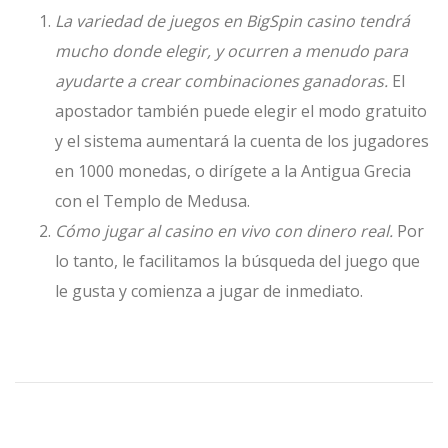
La variedad de juegos en BigSpin casino tendrá
mucho donde elegir, y ocurren a menudo para
ayudarte a crear combinaciones ganadoras.
El
apostador también puede elegir el modo gratuito
y el sistema aumentará la cuenta de los jugadores
en 1000 monedas, o dirígete a la Antigua Grecia
con el Templo de Medusa.
Cómo jugar al casino en vivo con dinero real.
Por
lo tanto, le facilitamos la búsqueda del juego que
le gusta y comienza a jugar de inmediato.