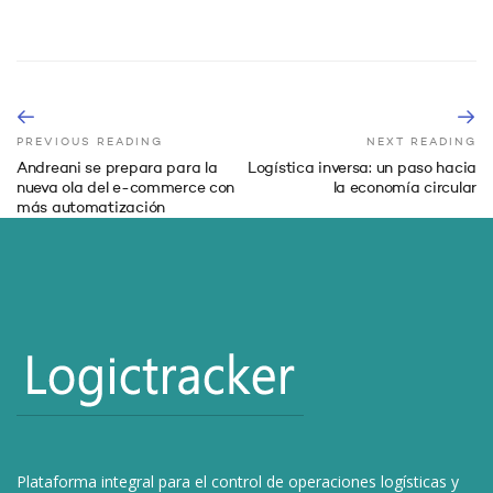
PREVIOUS READING
NEXT READING
Andreani se prepara para la
Logística inversa: un paso hacia
nueva ola del e-commerce con
la economía circular
más automatización
Plataforma integral para el control de operaciones logísticas y