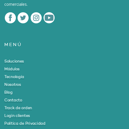
comerciales.
MENÚ
Soluciones
Módulos
Tecnología
Nosotros
Blog
Contacto
Track de orden
Login clientes
Política de Privacidad