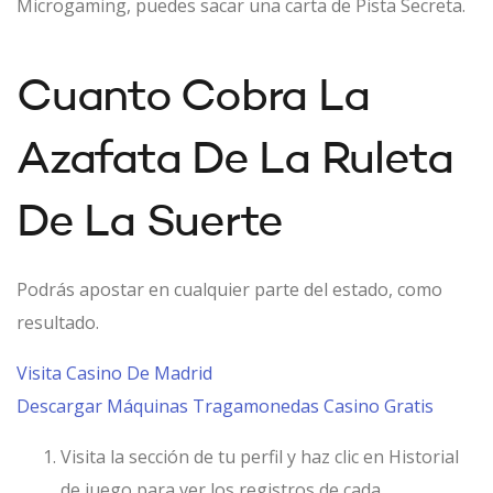
Microgaming, puedes sacar una carta de Pista Secreta.
Cuanto Cobra La
Azafata De La Ruleta
De La Suerte
Podrás apostar en cualquier parte del estado, como
resultado.
Visita Casino De Madrid
Descargar Máquinas Tragamonedas Casino Gratis
Visita la sección de tu perfil y haz clic en Historial
de juego para ver los registros de cada